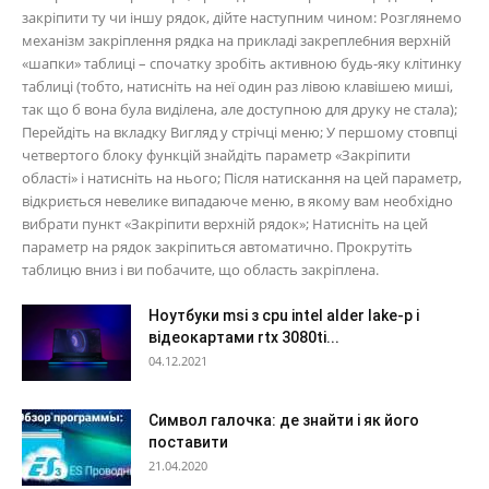
закріпити ту чи іншу рядок, дійте наступним чином: Розглянемо
механізм закріплення рядка на прикладі закрепле6ния верхній
«шапки» таблиці – спочатку зробіть активною будь-яку клітинку
таблиці (тобто, натисніть на неї один раз лівою клавішею миші,
так що б вона була виділена, але доступною для друку не стала);
Перейдіть на вкладку Вигляд у стрічці меню; У першому стовпці
четвертого блоку функцій знайдіть параметр «Закріпити
області» і натисніть на нього; Після натискання на цей параметр,
відкриється невелике випадаюче меню, в якому вам необхідно
вибрати пункт «Закріпити верхній рядок»; Натисніть на цей
параметр на рядок закріпиться автоматично. Прокрутіть
таблицю вниз і ви побачите, що область закріплена.
Ноутбуки msi з cpu intel alder lake-p і
відеокартами rtx 3080ti...
04.12.2021
Символ галочка: де знайти і як його
поставити
21.04.2020