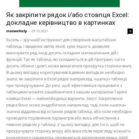
Як закріпити рядок і/або стовпця Excel:
докладне керівництво в картинках
maxwelhelp
-
29.10.2021
0
Ексель – зручний інструмент для створення масштабних
таблиць і зведених звітів, який, крім іншого, дозволяє
виконувати ряд, іноді досить складних математичних дій і
функцій. Так як таблиці, які складаються в цій програмі, часто
досить обємні і довгі, може вимагатися прокрутка сторінки вниз.
В цьому випадку користувачеві в деяких випадках необхідно
знати, як закріпити в Excel рядок (наприклад, «шапку» таблиці)
при прокручуванні. До речі, щоб ефективніше працювати з
таблицями можете ознайомитися з нашим матеріалом Гарячі
клавіші Excel — найнеобхідніші варіанти. Зміст: Закріплення
рядка Воно може знадобитися, наприклад, тоді, коли «шапка»
значно віддалена від останніх рядків таблиці, або коли необхідно
проводити порівняння параметрів або якісь обчислення з
певною рядком у таблиці. У цьому випадку, для того, щоб не
прокручувати сторінку вгору або вниз після перегляду кожного
конкретного параметра, проводиться закріплення рядка. Щоб