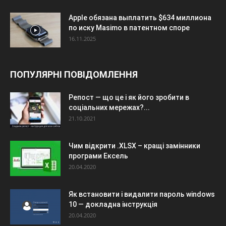
Apple обязана выплатить $634 миллиона
по иску Masimo в патентном споре
16.11.2025
ПОПУЛЯРНІ ПОВІДОМЛЕННЯ
Репост — що це і як його зробити в
соціальних мережах?...
21.10.2021
Чим відкрити .XLSX – кращі замінники
програми Ексель
20.04.2020
Як встановити і видалити пароль windows
10 — докладна інструкція
20.04.2020