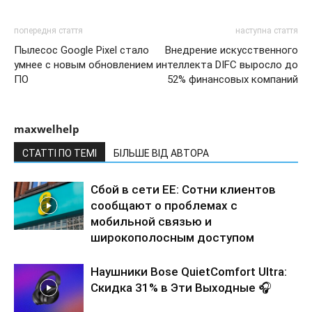
попередня стаття
наступна стаття
Пылесос Google Pixel стало
Внедрение искусственного
умнее с новым обновлением
интеллекта DIFC выросло до
ПО
52% финансовых компаний
maxwelhelp
СТАТТІ ПО ТЕМІ
БІЛЬШЕ ВІД АВТОРА
Сбой в сети EE: Сотни клиентов
сообщают о проблемах с
мобильной связью и
широкополосным доступом
Наушники Bose QuietComfort Ultra:
Скидка 31% в Эти Выходные 🎧