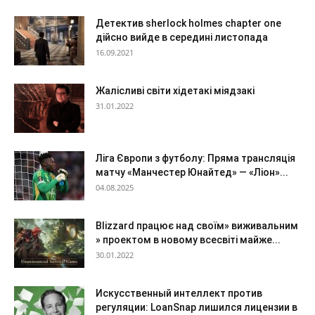
Детектив sherlock holmes chapter one
дійсно вийде в середині листопада
16.09.2021
Жалісливі світи хідетакі міядзакі
31.01.2022
Ліга Європи з футболу: Пряма трансляція
матчу «Манчестер Юнайтед» — «Ліон»...
04.08.2025
Blizzard працює над своїм» виживальним
» проектом в новому всесвіті майже...
30.01.2022
Искусственный интеллект против
регуляции: LoanSnap лишился лицензии в