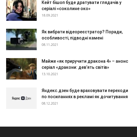
Кейт бішоп буде дратувати глядачів у
серіалі «соколине око»
18.09.2021
Як вибрати відеореєстратор? Поради,
особливості, підводні камені
08.11.2021
Майже «як приручити дракона 4» – анонс
серіал «дракони: дев’ять світів»
13.10.2021
Яндекс.дзен буде враховувати переходи
по посиланнях в рекламі як дочитування
08.12.2021