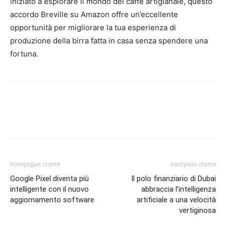
iniziato a esplorare il mondo del caffè artigianale, questo
accordo Breville su Amazon offre un’eccellente
opportunità per migliorare la tua esperienza di
produzione della birra fatta in casa senza spendere una
fortuna.
попередня стаття
наступна стаття
Google Pixel diventa più
Il polo finanziario di Dubai
intelligente con il nuovo
abbraccia l’intelligenza
aggiornamento software
artificiale a una velocità
vertiginosa