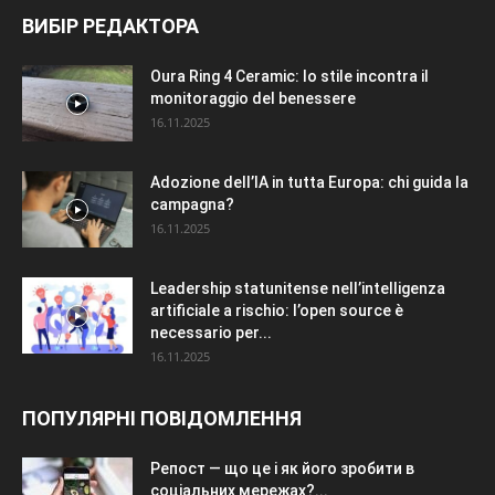
ВИБІР РЕДАКТОРА
Oura Ring 4 Ceramic: lo stile incontra il
monitoraggio del benessere
16.11.2025
Adozione dell’IA in tutta Europa: chi guida la
campagna?
16.11.2025
Leadership statunitense nell’intelligenza
artificiale a rischio: l’open source è
necessario per...
16.11.2025
ПОПУЛЯРНІ ПОВІДОМЛЕННЯ
Репост — що це і як його зробити в
соціальних мережах?...