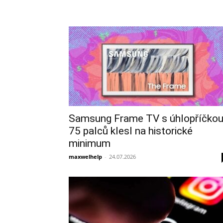
Samsung Frame TV s úhlopříčko
75 palců klesl na historické
minimum
maxwelhelp
-
24.07.2026