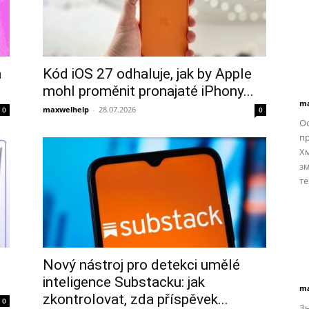
a
Kód iOS 27 odhaluje, jak by Apple
mohl proměnit pronajaté iPhony...
ma
maxwelhelp
-
28.07.2026
0
0
Ос
пр
Хм
зм
те
Nový nástroj pro detekci umělé
inteligence Substacku: jak
ma
zkontrolovat, zda příspěvek...
0
З