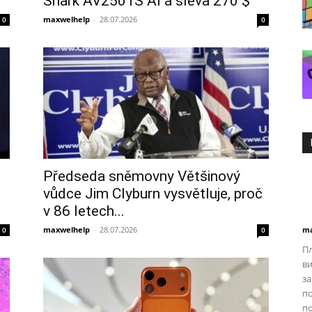
Shark AV2501S AI a sleva 270 $
maxwelhelp
-
28.07.2026
0
0
Předseda sněmovny Většinový
vůdce Jim Clyburn vysvětluje, proč
v 86 letech...
maxwelhelp
-
28.07.2026
ma
0
0
Пл
ви
за
по
по