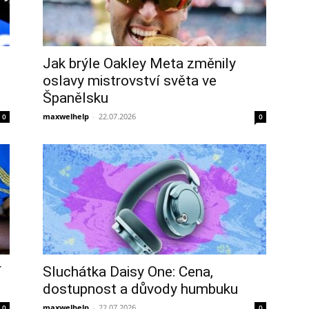
Jak brýle Oakley Meta změnily
oslavy mistrovství světa ve
Španělsku
maxwelhelp
-
22.07.2026
0
0
í
Sluchátka Daisy One: Cena,
dostupnost a důvody humbuku
maxwelhelp
-
22.07.2026
0
0