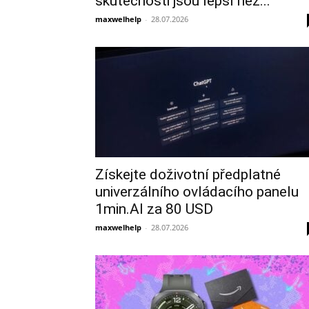
skutečnosti jsou lepší než...
maxwelhelp
-
28.07.2026
Získejte doživotní předplatné
univerzálního ovládacího panelu
1min.AI za 80 USD
maxwelhelp
-
28.07.2026