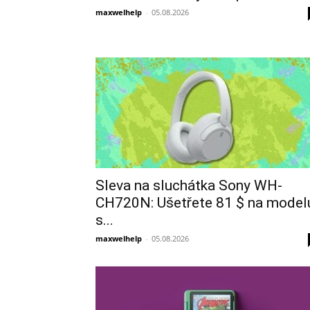
maxwelhelp
-
05.08.2026
Sleva na sluchátka Sony WH-
CH720N: Ušetřete 81 $ na model
s...
maxwelhelp
-
05.08.2026