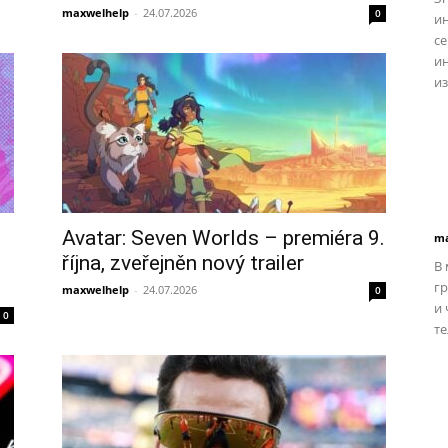
maxwelhelp
-
24.07.2026
0
и
се
и
из
u
Avatar: Seven Worlds – premiéra 9.
ma
října, zveřejněn nový trailer
В
г
maxwelhelp
-
24.07.2026
0
и
0
те