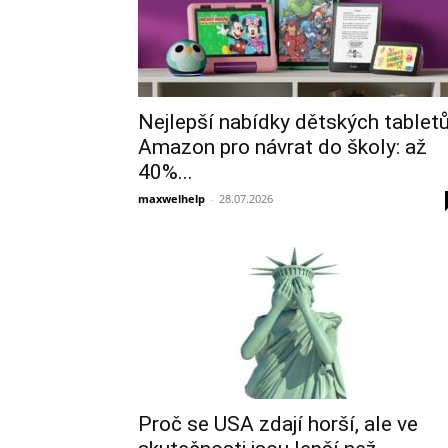
Nejlepší nabídky dětských tablet
Amazon pro návrat do školy: až
40%...
maxwelhelp
-
28.07.2026
Proč se USA zdají horší, ale ve