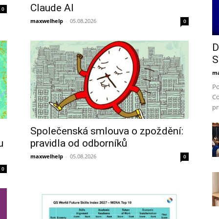
Claude AI
0
maxwelhelp
-
05.08.2026
0
D
S
ma
Po
Co
pr
Společenská smlouva o zpoždění:
u
pravidla od odborníků
maxwelhelp
-
05.08.2026
0
0