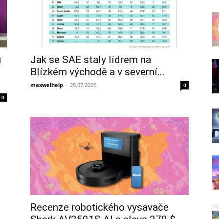
ů
Jak se SAE staly lídrem na
Blízkém východě a v severní...
maxwelhelp
-
28.07.2026
0
0
Recenze robotického vysavače