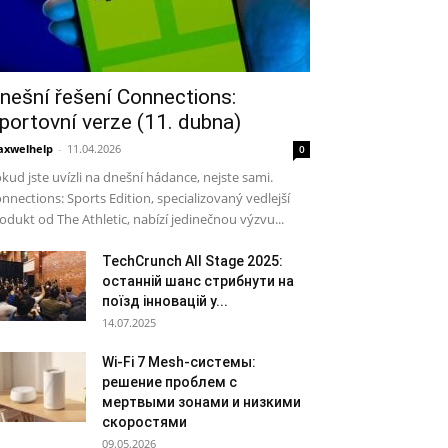
nešní řešení Connections:
portovní verze (11. dubna)
xwelhelp
-
11.04.2026
0
kud jste uvízli na dnešní hádance, nejste sami.
nnections: Sports Edition, specializovaný vedlejší
odukt od The Athletic, nabízí jedinečnou výzvu...
TechCrunch All Stage 2025:
останній шанс стрибнути на
поїзд інновацій у...
14.07.2025
Wi-Fi 7 Mesh-системы:
решение проблем с
мертвыми зонами и низкими
скоростями
09.05.2026