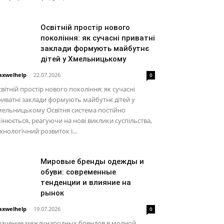
Освітній простір нового
покоління: як сучасні приватні
заклади формують майбутнє
дітей у Хмельницькому
xwelhelp
-
22.07.2026
0
вітній простір нового покоління: як сучасні
иватні заклади формують майбутнє дітей у
ельницькому Освітня система постійно
інюється, реагуючи на нові виклики суспільства,
хнологічний розвиток і...
Мировые бренды одежды и
обуви: современные
тенденции и влияние на
рынок
xwelhelp
-
19.07.2026
0
начение международных брендов в модной