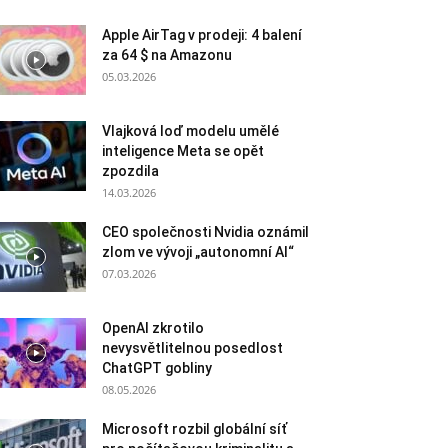
Apple AirTag v prodeji: 4 balení
za 64 $ na Amazonu
05.03.2026
Vlajková loď modelu umělé
inteligence Meta se opět
zpozdila
14.03.2026
CEO společnosti Nvidia oznámil
zlom ve vývoji „autonomní AI“
07.03.2026
OpenAI zkrotilo
nevysvětlitelnou posedlost
ChatGPT gobliny
08.05.2026
Microsoft rozbil globální síť