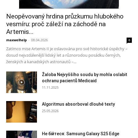
Neopěvovaný hrdina průzkumu hlubokého
vesmíru: proč záleží na záchodě na
Artemis...
maxwelhelp
-
08.04.2026
0
Zatímco mise Artemis II je oslavována pro své historické úspěchy –
dosud nejvzdálenější lidský let a různorodou posádku černých,
ženských a kanadských astronautů –...
Žaloba Nejvyššího soudu by mohla oslabit
ochranu pacientů Medicaid
11.11.2025
Algoritmus absorboval dlouhé texty
25.05.2026
Не бійтеся: Samsung Galaxy S25 Edge