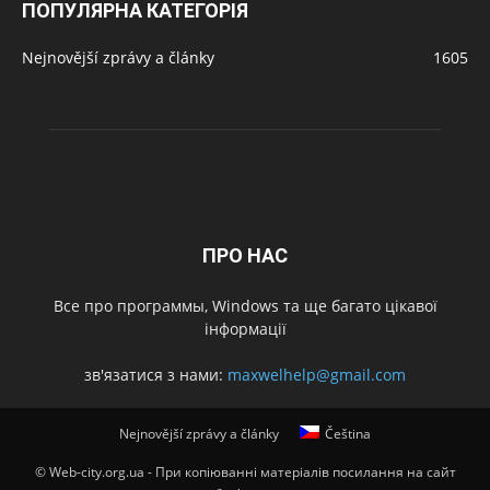
ПОПУЛЯРНА КАТЕГОРІЯ
Nejnovější zprávy a články
1605
ПРО НАС
Все про программы, Windows та ще багато цікавої
інформації
зв'язатися з нами:
maxwelhelp@gmail.com
Nejnovější zprávy a články
Čeština
© Web-city.org.ua - При копіюванні матеріалів посилання на сайт