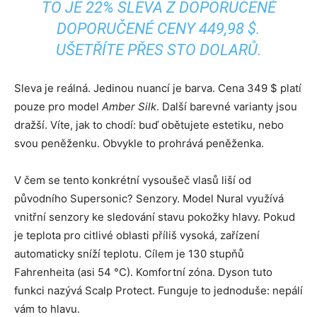
TO JE 22% SLEVA Z DOPORUČENÉ
DOPORUČENÉ CENY 449,98 $.
UŠETŘÍTE PŘES STO DOLARŮ.
Sleva je reálná. Jedinou nuancí je barva. Cena 349 $ platí
pouze pro model
Amber Silk
. Další barevné varianty jsou
dražší. Víte, jak to chodí: buď obětujete estetiku, nebo
svou peněženku. Obvykle to prohrává peněženka.
V čem se tento konkrétní vysoušeč vlasů liší od
původního Supersonic? Senzory. Model Nural využívá
vnitřní senzory ke sledování stavu pokožky hlavy. Pokud
je teplota pro citlivé oblasti příliš vysoká, zařízení
automaticky sníží teplotu. Cílem je 130 stupňů
Fahrenheita (asi 54 °C). Komfortní zóna. Dyson tuto
funkci nazývá Scalp Protect. Funguje to jednoduše: nepálí
vám to hlavu.