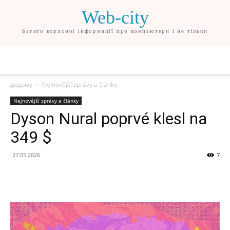
Web-city
Багато корисної інформації про компьютери і не тільки
додому
Nejnovější zprávy a články
Nejnovější zprávy a články
Dyson Nural poprvé klesl na
349 $
27.05.2026
7