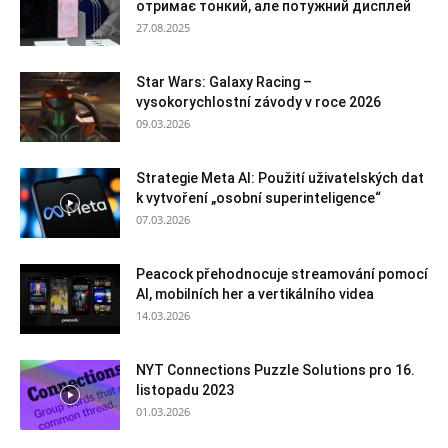
отримає тонкий, але потужний дисплей
27.08.2025
Star Wars: Galaxy Racing –
vysokorychlostní závody v roce 2026
09.03.2026
Strategie Meta AI: Použití uživatelských dat
k vytvoření „osobní superinteligence“
07.03.2026
Peacock přehodnocuje streamování pomocí
AI, mobilních her a vertikálního videa
14.03.2026
NYT Connections Puzzle Solutions pro 16.
listopadu 2023
01.03.2026