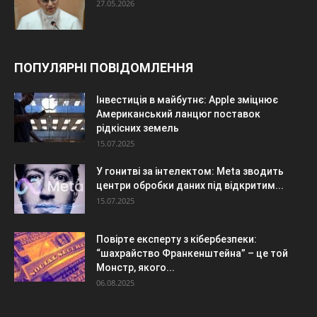
27.05.2026
ПОПУЛЯРНІ ПОВІДОМЛЕННЯ
Інвестиція в майбутнє: Apple зміцнює
Американський ланцюг поставок
рідкісних земель
15.07.2025
У гонитві за інтелектом: Meta зводить
центри обробки даних під відкритим...
15.07.2025
Повірте експерту з кібербезпеки:
“шахрайство Франкенштейна” – це той
Монстр, якого...
06.08.2025