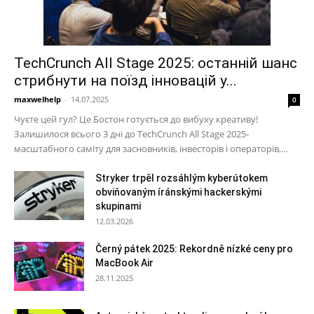
TechCrunch All Stage 2025: останній шанс
стрибнути на поїзд інновацій у...
maxwelhelp
-
14.07.2025
0
Чуєте цей гул? Це Бостон готується до вибуху креативу!
Залишилося всього 3 дні до TechCrunch All Stage 2025-
масштабного саміту для засновників, інвесторів і операторів,...
Stryker trpěl rozsáhlým kyberútokem
obviňovaným íránskými hackerskými
skupinami
12.03.2026
Černý pátek 2025: Rekordně nízké ceny pro
MacBook Air
28.11.2025