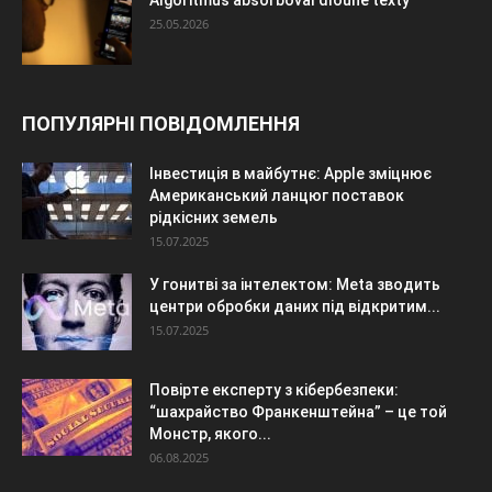
25.05.2026
ПОПУЛЯРНІ ПОВІДОМЛЕННЯ
Інвестиція в майбутнє: Apple зміцнює
Американський ланцюг поставок
рідкісних земель
15.07.2025
У гонитві за інтелектом: Meta зводить
центри обробки даних під відкритим...
15.07.2025
Повірте експерту з кібербезпеки:
“шахрайство Франкенштейна” – це той
Монстр, якого...
06.08.2025