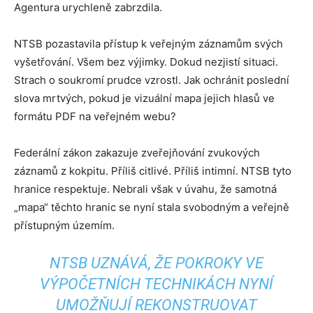
Agentura urychleně zabrzdila.
NTSB pozastavila přístup k veřejným záznamům svých
vyšetřování. Všem bez výjimky. Dokud nezjistí situaci.
Strach o soukromí prudce vzrostl. Jak ochránit poslední
slova mrtvých, pokud je vizuální mapa jejich hlasů ve
formátu PDF na veřejném webu?
Federální zákon zakazuje zveřejňování zvukových
záznamů z kokpitu. Příliš citlivé. Příliš intimní. NTSB tyto
hranice respektuje. Nebrali však v úvahu, že samotná
„mapa“ těchto hranic se nyní stala svobodným a veřejně
přístupným územím.
NTSB UZNÁVÁ, ŽE POKROKY VE
VÝPOČETNÍCH TECHNIKÁCH NYNÍ
UMOŽŇUJÍ REKONSTRUOVAT