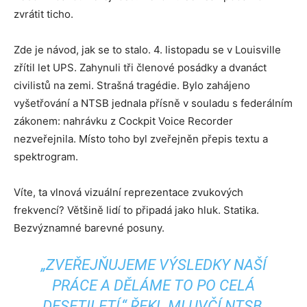
zvrátit ticho.
Zde je návod, jak se to stalo. 4. listopadu se v Louisville
zřítil let UPS. Zahynuli tři členové posádky a dvanáct
civilistů na zemi. Strašná tragédie. Bylo zahájeno
vyšetřování a NTSB jednala přísně v souladu s federálním
zákonem: nahrávku z Cockpit Voice Recorder
nezveřejnila. Místo toho byl zveřejněn přepis textu a
spektrogram.
Víte, ta vlnová vizuální reprezentace zvukových
frekvencí? Většině lidí to připadá jako hluk. Statika.
Bezvýznamné barevné posuny.
„ZVEŘEJŇUJEME VÝSLEDKY NAŠÍ
PRÁCE A DĚLÁME TO PO CELÁ
DESETILETÍ,“ ŘEKL MLUVČÍ NTSB,