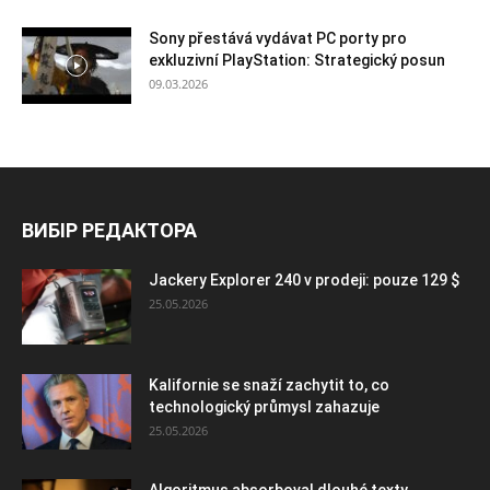
Sony přestává vydávat PC porty pro
exkluzivní PlayStation: Strategický posun
09.03.2026
ВИБІР РЕДАКТОРА
Jackery Explorer 240 v prodeji: pouze 129 $
25.05.2026
Kalifornie se snaží zachytit to, co
technologický průmysl zahazuje
25.05.2026
Algoritmus absorboval dlouhé texty