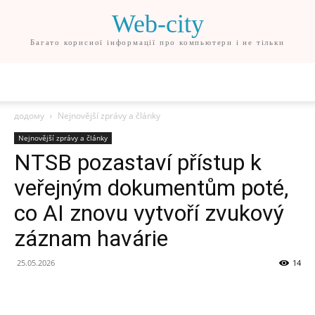
Web-city
Багато корисної інформації про компьютери і не тільки
додому
Nejnovější zprávy a články
Nejnovější zprávy a články
NTSB pozastaví přístup k
veřejným dokumentům poté,
co AI znovu vytvoří zvukový
záznam havárie
25.05.2026
14