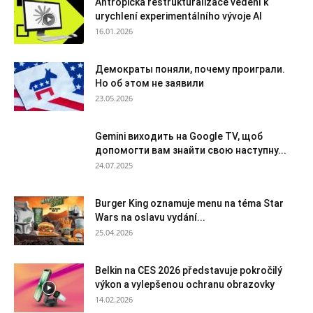
Antropická restrukturalizace vedení k
urychlení experimentálního vývoje AI
16.01.2026
Демократы поняли, почему проиграли.
Но об этом не заявили
23.05.2026
Gemini виходить на Google TV, щоб
допомогти вам знайти свою наступну...
24.07.2025
Burger King oznamuje menu na téma Star
Wars na oslavu vydání...
25.04.2026
Belkin na CES 2026 představuje pokročilý
výkon a vylepšenou ochranu obrazovky
14.02.2026