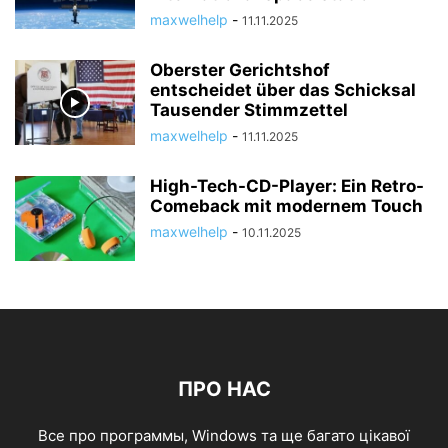
maxwelhelp
-
11.11.2025
Oberster Gerichtshof
entscheidet über das Schicksal
Tausender Stimmzettel
maxwelhelp
-
11.11.2025
High-Tech-CD-Player: Ein Retro-
Comeback mit modernem Touch
maxwelhelp
-
10.11.2025
ПРО НАС
Все про программы, Windows та ще багато цікавої