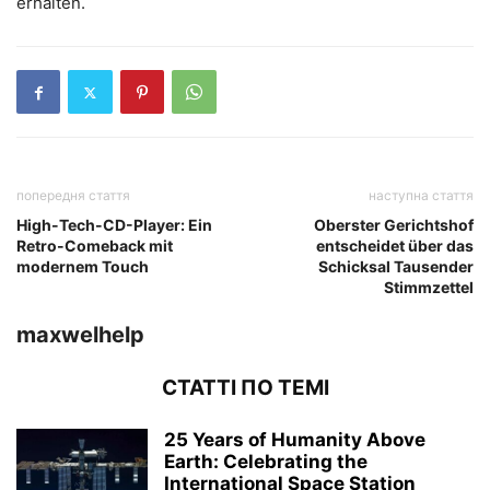
erhalten.
попередня стаття
наступна стаття
High-Tech-CD-Player: Ein
Oberster Gerichtshof
Retro-Comeback mit
entscheidet über das
modernem Touch
Schicksal Tausender
Stimmzettel
maxwelhelp
СТАТТІ ПО ТЕМІ
25 Years of Humanity Above
Earth: Celebrating the
International Space Station