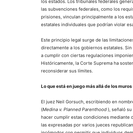
los estados. Los tribunales federales gene
las subvenciones federales, como los requisi
prisiones, vinculan principalmente a los e
estatales individuales que podrían violar e
Este principio legal surge de las limitacion
directamente a los gobiernos estatales. Si
a cumplir con ciertas regulaciones imponien
Históricamente, la Corte Suprema ha sosten
reconsiderar sus límites.
Lo que está en juego más allá de los muros d
El juez Neil Gorsuch, escribiendo en nombre
(
Medina v. Planned Parenthood
), señaló su
hacer cumplir estas condiciones mediante
las expresadas por varios jueces republica
incómodos con permitir que individuos de