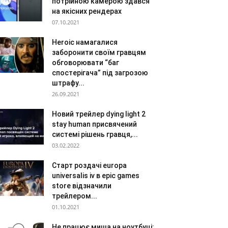
потрійною камерою здався
на якісних рендерах
07.10.2021
Heroic намагалися
заборонити своїм гравцям
обговорювати “баг
спостерігача” під загрозою
штрафу...
26.09.2021
Новий трейлер dying light 2
stay human присвячений
системі рішень гравця,...
03.02.2022
Старт роздачі europa
universalis iv в epic games
store відзначили
трейлером...
01.10.2021
Не працює миша на ноутбуці: