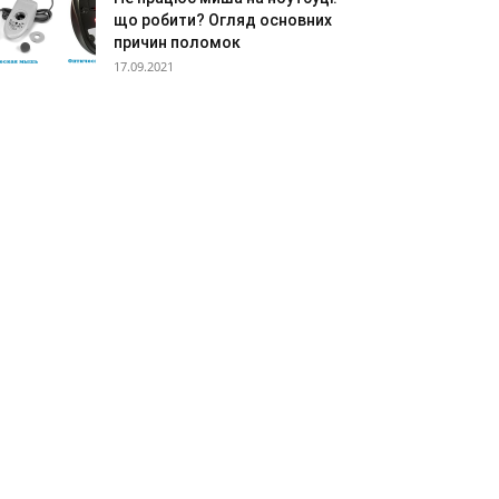
що робити? Огляд основних
причин поломок
17.09.2021