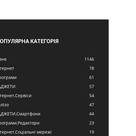
ОПУЛЯРНА КАТЕГОРІЯ
ізне
1146
нтернет
78
рограми
61
АДЖЕТИ
57
нтернет,Сервіси
54
алізо
47
АДЖЕТИ,Смартфони
44
рограми,Редактори
23
нтернет,Соціальні мережі
19