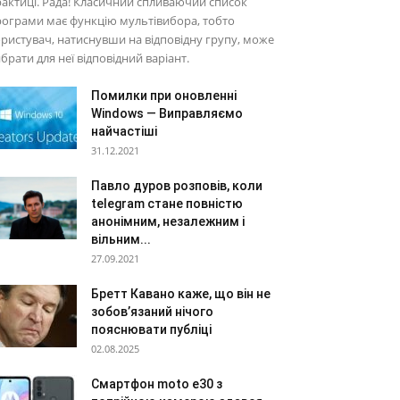
актиці. Рада! Класичний спливаючий список
ограми має функцію мультівибора, тобто
ристувач, натиснувши на відповідну групу, може
брати для неї відповідний варіант.
Помилки при оновленні
Windows — Виправляємо
найчастіші
31.12.2021
Павло дуров розповів, коли
telegram стане повністю
анонімним, незалежним і
вільним...
27.09.2021
Бретт Кавано каже, що він не
зобов’язаний нічого
пояснювати публіці
02.08.2025
Смартфон moto e30 з