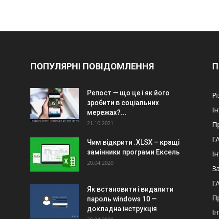
ПОПУЛЯРНІ ПОВІДОМЛЕННЯ
П
Репост — що це і як його
Р
зробити в соціальних
І
мережах?...
21.10.2021
П
Г
Чим відкрити .XLSX – кращі
замінники програми Ексель
І
20.04.2020
З
Г
Як встановити і видалити
П
пароль windows 10 —
докладна інструкція
І