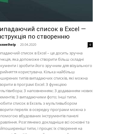
ипадаючий список в Excel —
нструкція по створенню
xwelhelp
-
20.04.2020
0
падаючий список в Excel – це досить зручна
нкція, яка допоможе створити більш складні
кументи і зробити його зручним для візуального
рийняття користувача. Кілька найбільш
ширених типів випадаючих списків, які можна
ворити в програмі Excel: З функцією
льтівибора; З наповненням; З додаванням нових
ементів; З випадаючими фото; Інші типи.
обити список в Ексель з мультивыбором
ворити перелік в осередку програми можна з
помогою вбудованих інструментів панелі
равління. Розглянемо докладніше всі основні та
йпоширеніші типи, і процес їх створення на