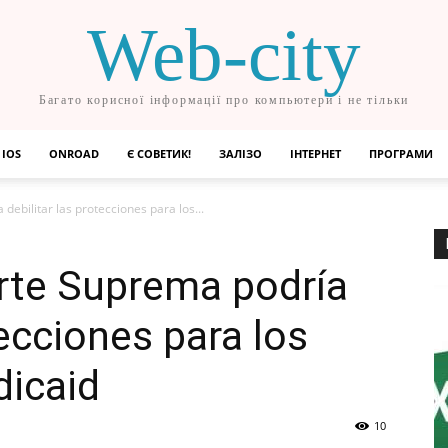
Web-city
Багато корисної інформації про компьютери і не тільки
IOS
ONROAD
Є СОВЕТИК!
ЗАЛІЗО
ІНТЕРНЕТ
ПРОГРАМИ
debilitar las protecciones para los...
rte Suprema podría
tecciones para los
dicaid
10