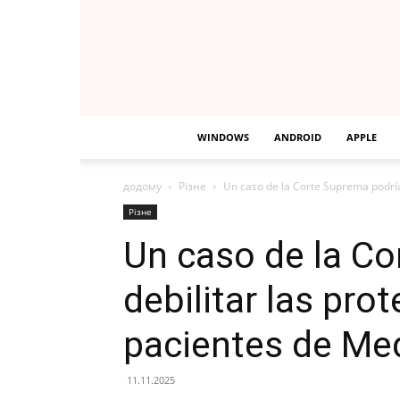
WINDOWS
ANDROID
APPLE
додому
Різне
Un caso de la Corte Suprema podría 
Різне
Un caso de la Co
debilitar las pro
pacientes de Me
11.11.2025