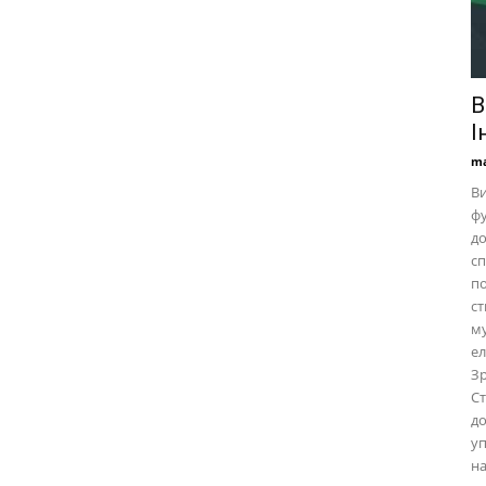
В
І
ma
Ви
фу
до
сп
по
ст
му
ел
Зр
Ст
до
уп
на