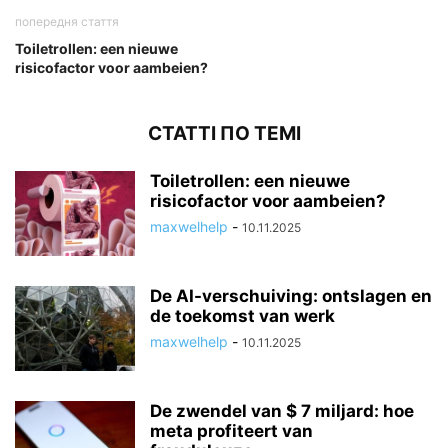
попередня стаття
Toiletrollen: een nieuwe
risicofactor voor aambeien?
СТАТТІ ПО ТЕМІ
Toiletrollen: een nieuwe
risicofactor voor aambeien?
maxwelhelp
-
10.11.2025
De AI-verschuiving: ontslagen en
de toekomst van werk
maxwelhelp
-
10.11.2025
De zwendel van $ 7 miljard: hoe
meta profiteert van