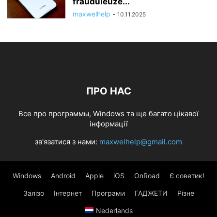
frauduleuze...
maxwelhelp
-
10.11.2025
ПРО НАС
Все про программы, Windows та ще багато цікавої
інформації
зв'язатися з нами:
maxwelhelp@gmail.com
Windows
Android
Apple
iOS
OnRoad
Є советик!
Залізо
Інтернет
Програми
ГАДЖЕТИ
Різне
Nederlands