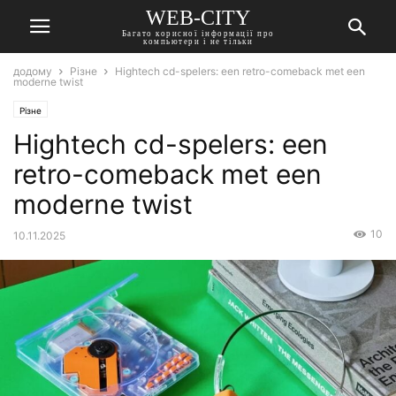
WEB-CITY
Багато корисної інформації про
компьютери і не тільки
додому
Різне
Hightech cd-spelers: een retro-comeback met een
moderne twist
Різне
Hightech cd-spelers: een
retro-comeback met een
moderne twist
10
10.11.2025