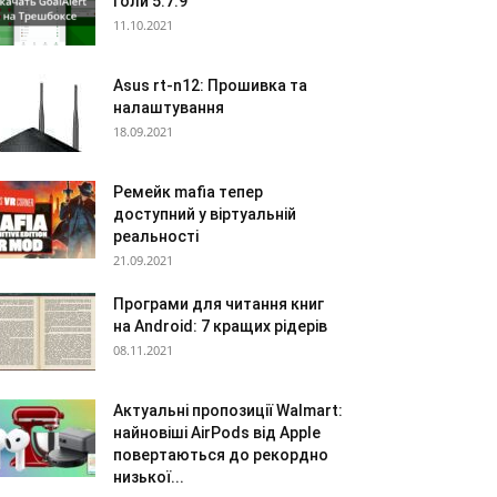
голи 5.7.9
11.10.2021
Asus rt-n12: Прошивка та
налаштування
18.09.2021
Ремейк mafia тепер
доступний у віртуальній
реальності
21.09.2021
Програми для читання книг
на Android: 7 кращих рідерів
08.11.2021
Актуальні пропозиції Walmart:
найновіші AirPods від Apple
повертаються до рекордно
низької...