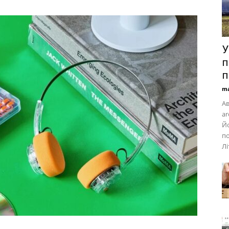
У
п
п
ma
Ав
ar
Йо
по
Лі