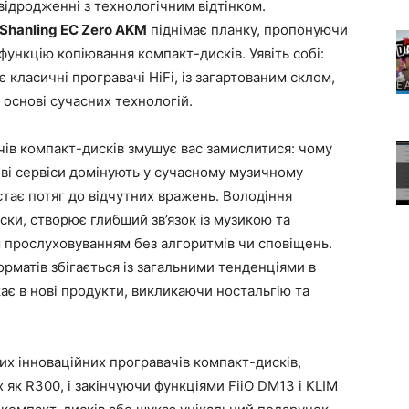
відродженні з технологічним відтінком.
Shanling EC Zero AKM
піднімає планку, пропонуючи
функцію копіювання компакт-дисків. Уявіть собі:
класичні програвачі HiFi, із загартованим склом,
 основі сучасних технологій.
ів компакт-дисків змушує вас замислитися: чому
ві сервіси домінують у сучасному музичному
тає потяг до відчутних вражень. Володіння
ски, створює глибший зв’язок із музикою та
прослуховуванням без алгоритмів чи сповіщень.
рматів збігається із загальними тенденціями в
ає в нові продукти, викликаючи ностальгію та
их інноваційних програвачів компакт-дисків,
як R300, і закінчуючи функціями FiiO DM13 і KLIM