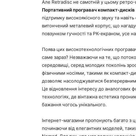
Але Retradisc не самотній у цьому ретро-
Портативний програвач компакт-дисків 
підтримку високоякісного звуку та навіть 
витончений металевий корпус, що нагадує 
повзунком гучності та РК-екраном, усе на
Поява цих високотехнологічних програвач
саме зараз? Незважаючи на те, що потоко
середовищі, серед молодих поколінь зрос
фізичними носіями, такими як компакт-ди
дозволяє насолоджуватися безперервним 
Це відновлення інтересу до аналогових фо
технологіях, де вінтажна естетика проник
бажання чогось унікального.
Інтернет-магазини пропонують багато з ц
починаючи від елегантних моделей, таких 