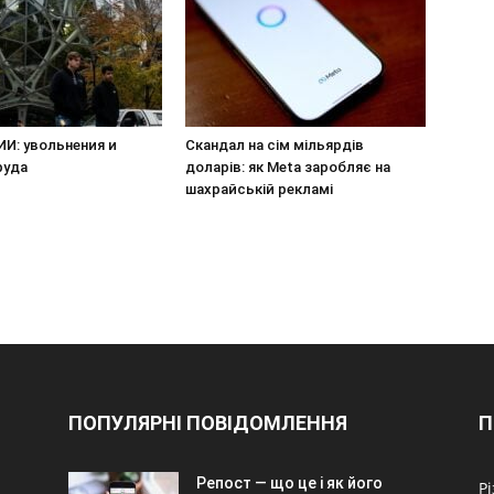
ИИ: увольнения и
Скандал на сім мільярдів
руда
доларів: як Meta заробляє на
шахрайській рекламі
ПОПУЛЯРНІ ПОВІДОМЛЕННЯ
П
Репост — що це і як його
Р