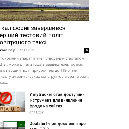
 каліфорнії завершився
ерший тестовий політ
овітряного таксі
xwelhelp
-
22.12.2021
0
тономний апарат maker, створений стартапом
cher, може злітати і сідати завдяки електротязі.
го перший політ приурочили до 118-річчя
льоту американських конструкторів братів райт.
так...
У mytracker став доступний
інструмент для виявлення
фрода на сайтах
07.11.2021
Goalalert-повідомлення про