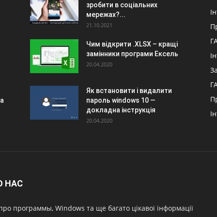
зробити в соціальних
І
мережах?...
21.10.2021
П
Г
Чим відкрити .XLSX – кращі
замінники програми Ексель
І
20.04.2020
З
Г
Як встановити і видалити
П
на
пароль windows 10 —
докладна інструкція
І
20.04.2020
О НАС
про программы, Windows та ще багато цікавої інформації