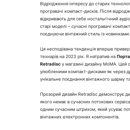
Відродження інтересу до старих технологі
програвачі компакт-дисків. Після відродж
відкривають для себе ностальгічний аудіо 
старі моделі – сучасні програвачі компак
поєднуючи вінтажний стиль із новинками.
Ця несподівана тенденція вперше приверн
технарів на 2023 рік. Я натрапив на
Порта
Retradisc
у магазині дизайну MoMA. Цей 
улюбленими компакт-дисками як через др
унікальне поєднання вінтажного шарму т
Прозорий дизайн Retradisc демонструє ди
якого немає в сучасних потокових серві
одним сучасним штрихом, який усуває пот
вінтажних електронних компонентів.