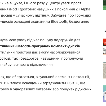
й не вщухає, і цього разу у центрі уваги прості
ення iPod і дротових навушників покоління Z і Alpha
досвід у сучасному відтінку. Забудьте про громіздкі
т-дисків оснащені з’єднанням Bluetooth, бездоганно
ула мою увагу під час пошуку подарунків для
тивний Bluetooth-програвач компакт-дисків
стильний пристрій дає змогу насолоджуватися
отові, так і бездротові навушники, пропонуючи
а найсучаснішого підключення.
ск, що обертається, візуальний елемент ностальгії,
сах. Він також оснащений заряджанням USB-C, ще
ребу в одноразових батареях або пошуках рідкісних