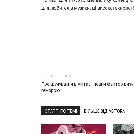
Nomad. Для тих, хто має велику колекцію
для любителів музики, ці високотехнолог
попередня стаття
Прокручування в унітазі: новий фактор ризи
геморою?
СТАТТІ ПО ТЕМІ
БІЛЬШЕ ВІД АВТОРА