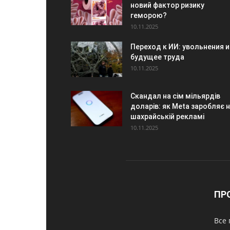
новий фактор ризику
геморою?
10.11.2025
Переход к ИИ: увольнения и
будущее труда
10.11.2025
Скандал на сім мільярдів
доларів: як Meta заробляє 
шахрайській рекламі
10.11.2025
ПР
Все 