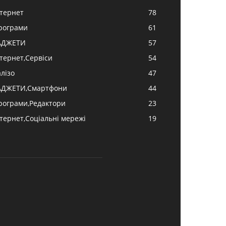
нтернет
78
рограми
61
АДЖЕТИ
57
нтернет,Сервіси
54
алізо
47
АДЖЕТИ,Смартфони
44
рограми,Редактори
23
нтернет,Соціальні мережі
19