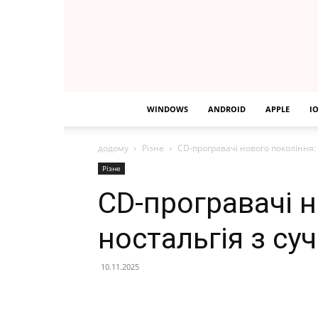
WINDOWS
ANDROID
APPLE
I
додому
Різне
CD-програвачі нового покоління:
Різне
CD-програвачі н
ностальгія з с
10.11.2025