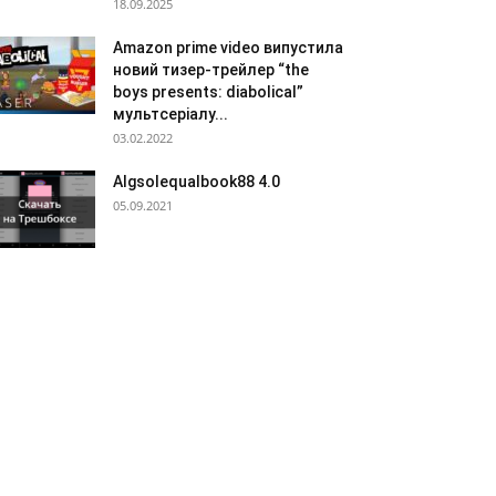
18.09.2025
Amazon prime video випустила
новий тизер-трейлер “the
boys presents: diabolical”
мультсеріалу...
03.02.2022
Algsolequalbook88 4.0
05.09.2021