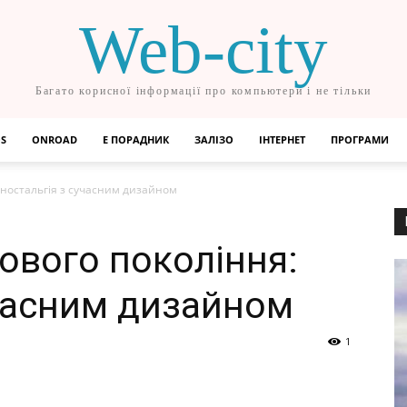
Web-city
Багато корисної інформації про компьютери і не тільки
OS
ONROAD
Е ПОРАДНИК
ЗАЛІЗО
ІНТЕРНЕТ
ПРОГРАМИ
 ностальгія з сучасним дизайном
ового покоління:
учасним дизайном
1