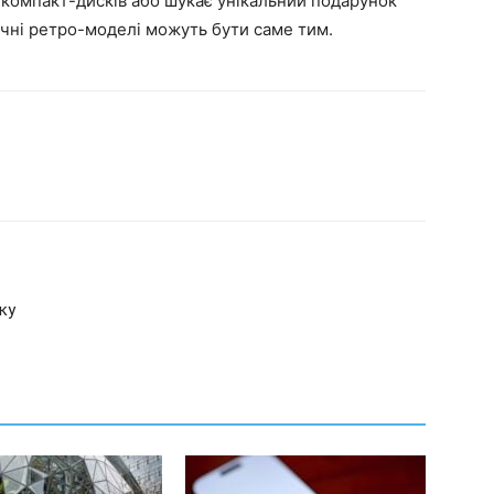
 компакт-дисків або шукає унікальний подарунок
ічні ретро-моделі можуть бути саме тим.
ку