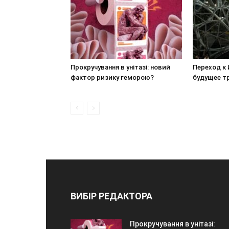
Прокручування в унітазі: новий
Переход к 
фактор ризику геморою?
будущее т
ВИБІР РЕДАКТОРА
Прокручування в унітазі: