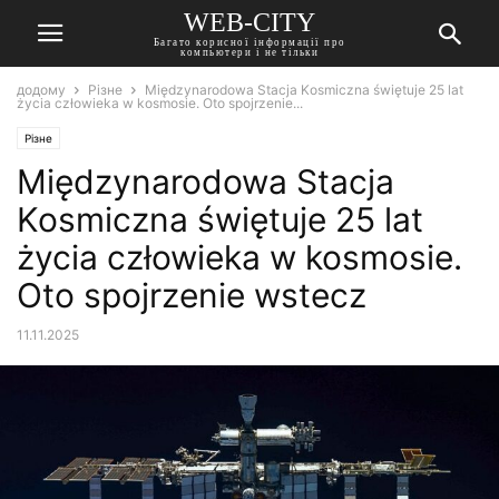
WEB-CITY
Багато корисної інформації про
компьютери і не тільки
додому
Різне
Międzynarodowa Stacja Kosmiczna świętuje 25 lat
życia człowieka w kosmosie. Oto spojrzenie...
Різне
Międzynarodowa Stacja
Kosmiczna świętuje 25 lat
życia człowieka w kosmosie.
Oto spojrzenie wstecz
11.11.2025