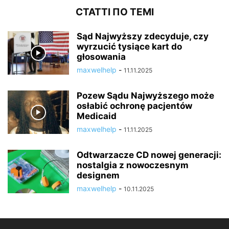
СТАТТІ ПО ТЕМІ
Sąd Najwyższy zdecyduje, czy
wyrzucić tysiące kart do
głosowania
maxwelhelp
-
11.11.2025
Pozew Sądu Najwyższego może
osłabić ochronę pacjentów
Medicaid
maxwelhelp
-
11.11.2025
Odtwarzacze CD nowej generacji:
nostalgia z nowoczesnym
designem
maxwelhelp
-
10.11.2025