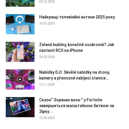
03.12.2025
Найкращі телевізійні антени 2025 року
29.07.2025
Zelené bubliny, konečně soukromé? Jak
nastavit RCS na iPhone
18.05.2026
Nabídky DJI: Skvělé nabídky na drony,
kamery a přenosné nabíjecí stanice...
13.11.2025
Сезон” Зоряних воєн ” у Fortnite
завершиться масштабною битвою за
Зірку...
15.09.2025