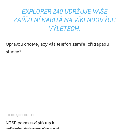
EXPLORER 240 UDRŽUJE VAŠE
ZAŘÍZENÍ NABITÁ NA VÍKENDOVÝCH
VÝLETECH.
Opravdu chcete, aby váš telefon zemřel při západu
slunce?
попередня стаття
NTSB pozastaví přístup k