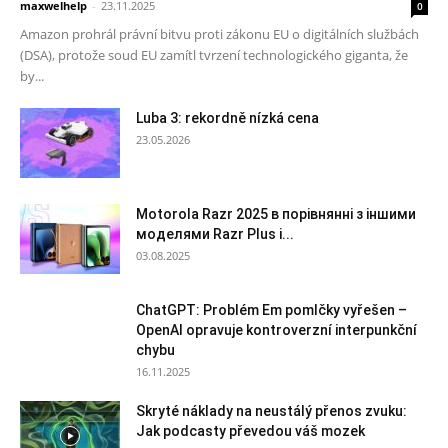
maxwelhelp
-
23.11.2025
0
Amazon prohrál právní bitvu proti zákonu EU o digitálních službách
(DSA), protože soud EU zamítl tvrzení technologického giganta, že
by...
Luba 3: rekordně nízká cena
23.05.2026
Motorola Razr 2025 в порівнянні з іншими
моделями Razr Plus і...
03.08.2025
ChatGPT: Problém Em pomlčky vyřešen –
OpenAI opravuje kontroverzní interpunkční
chybu
16.11.2025
Skryté náklady na neustálý přenos zvuku:
Jak podcasty převedou váš mozek