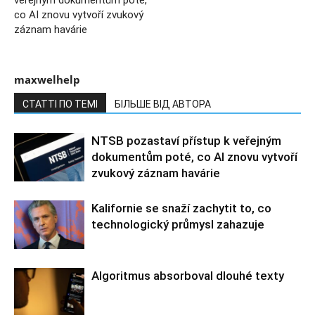
veřejným dokumentům poté,
co AI znovu vytvoří zvukový
záznam havárie
maxwelhelp
СТАТТІ ПО ТЕМІ
БІЛЬШЕ ВІД АВТОРА
NTSB pozastaví přístup k veřejným
dokumentům poté, co AI znovu vytvoří
zvukový záznam havárie
Kalifornie se snaží zachytit to, co
technologický průmysl zahazuje
Algoritmus absorboval dlouhé texty