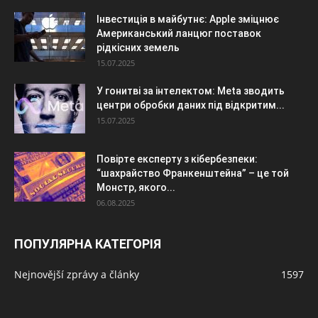
Інвестиція в майбутнє: Apple зміцнює
Американський ланцюг поставок
рідкісних земель
15.07.2025
У гонитві за інтелектом: Meta зводить
центри обробки даних під відкритим...
15.07.2025
Повірте експерту з кібербезпеки:
“шахрайство Франкенштейна” – це той
Монстр, якого...
06.08.2025
ПОПУЛЯРНА КАТЕГОРІЯ
Nejnovější zprávy a články
1597