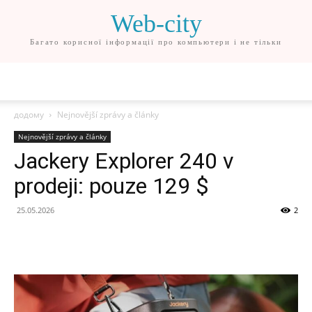
Web-city
Багато корисної інформації про компьютери і не тільки
додому
Nejnovější zprávy a články
Nejnovější zprávy a články
Jackery Explorer 240 v
prodeji: pouze 129 $
25.05.2026
2