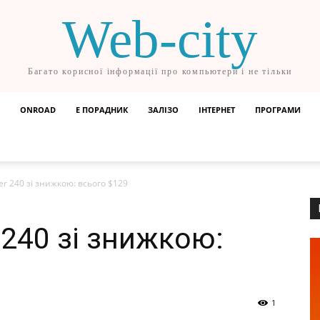
Web-city
Багато корисної інформації про компьютери і не тільки
ONROAD
Е ПОРАДНИК
ЗАЛІЗО
ІНТЕРНЕТ
ПРОГРАМИ
rer 240 зі знижкою: всього $129
r 240 зі знижкою:
1