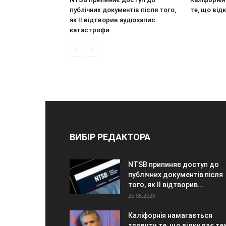
публічних документів після того,
те, що від
як ІІ відтворив аудіозапис
катастрофи
ВИБІР РЕДАКТОРА
NTSB припиняє доступ до
публічних документів після
того, як ІІ відтворив...
25.05.2026
Каліфорнія намагається
зловити те, що відкидає те