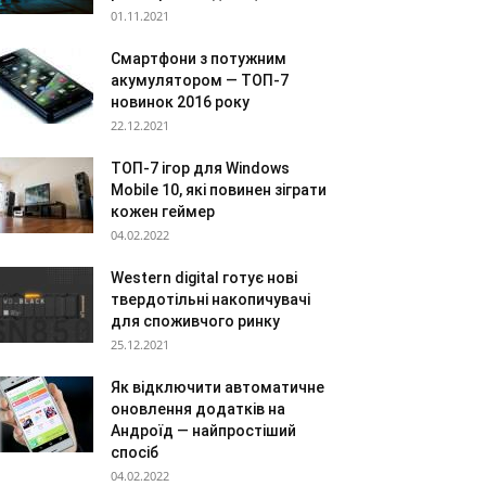
01.11.2021
Смартфони з потужним
акумулятором — ТОП-7
новинок 2016 року
22.12.2021
ТОП-7 ігор для Windows
Mobile 10, які повинен зіграти
кожен геймер
04.02.2022
Western digital готує нові
твердотільні накопичувачі
для споживчого ринку
25.12.2021
Як відключити автоматичне
оновлення додатків на
Андроїд — найпростіший
спосіб
04.02.2022