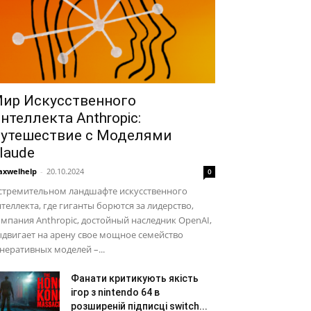
ир Искусственного
нтеллекта Anthropic:
утешествие с Моделями
laude
xwelhelp
-
20.10.2024
0
 стремительном ландшафте искусственного
теллекта, где гиганты борются за лидерство,
мпания Anthropic, достойный наследник OpenAI,
двигает на арену свое мощное семейство
неративных моделей –...
Фанати критикують якість
ігор з nintendo 64 в
розширеній підписці switch...