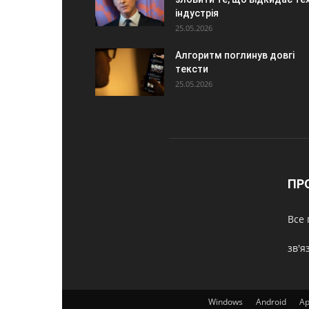
індустрія
25.05.2026
Алгоритм поглинув довгі
тексти
25.05.2026
ПР
Все 
зв'я
Windows
Android
Ap