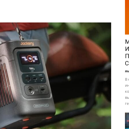
М
И
П
C
ma
В
ин
ко
вы
ге