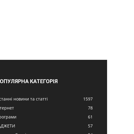
ОПУЛЯРНА КАТЕГОРІЯ
станні новини та статті
1597
нтернет
78
рограми
61
АДЖЕТИ
57