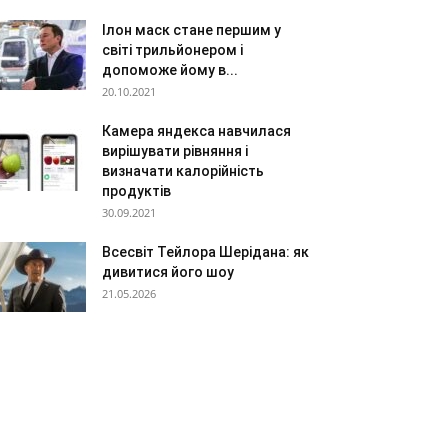
Ілон маск стане першим у
світі трильйонером і
допоможе йому в...
20.10.2021
Камера яндекса навчилася
вирішувати рівняння і
визначати калорійність
продуктів
30.09.2021
Всесвіт Тейлора Шерідана: як
дивитися його шоу
21.05.2026