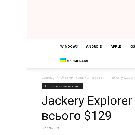
WINDOWS
ANDROID
APPLE
IOS
УКРАЇНСЬКА
додому
Останні новини та статті
Jackery Explo
Останні новини та статті
Jackery Explore
всього $129
25.05.2026