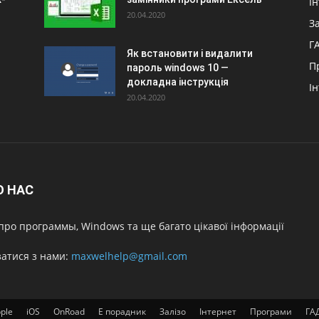
І
20.04.2020
З
Г
Як встановити і видалити
П
пароль windows 10 —
докладна інструкція
І
20.04.2020
О НАС
про программы, Windows та ще багато цікавої інформації
затися з нами:
maxwelhelp@gmail.com
ple
iOS
OnRoad
Е порадник
Залізо
Інтернет
Програми
ГА