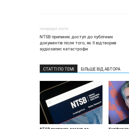
попередня стаття
NTSB припиняє доступ до публічних
документів після того, як ІІ відтворив
аудіозапис катастрофи
СТАТТІ ПО ТЕМІ
БІЛЬШЕ ВІД АВТОРА
NTSB припиняє доступ до
Каліфорнія