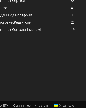
нтернет,Сервіси
54
алізо
47
АДЖЕТИ,Смартфони
44
рограми,Редактори
23
нтернет,Соціальні мережі
19
ДЖЕТИ
Останні новини та статті
Українська