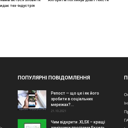
кидає тех-індустрія
ПОПУЛЯРНІ ПОВІДОМЛЕННЯ
П
Репост — що це і як його
О
зробити в соціальних
І
мережах?...
21.10.2021
П
Г
Чим відкрити .XLSX – кращі
х-
замінники програми Ексель