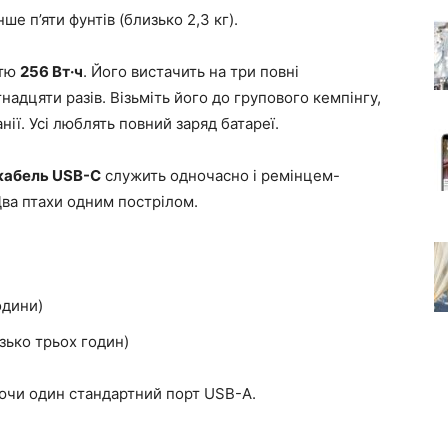
е п’яти фунтів (близько 2,3 кг).
стю
256 Вт·ч
. Його вистачить на три повні
надцяти разів. Візьміть його до групового кемпінгу,
нії. Усі люблять повний заряд батареї.
кабель USB-C
служить одночасно і ремінцем-
Два птахи одним пострілом.
одини)
зько трьох годин)
ючи один стандартний порт USB-A.