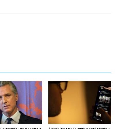
 намагається зловити
Алгоритм поглинув довгі тексти