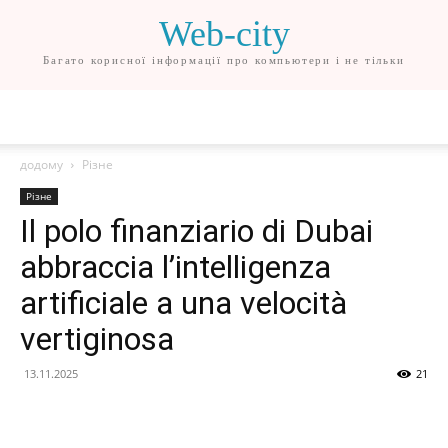
Web-city
Багато корисної інформації про компьютери і не тільки
додому
Різне
Різне
Il polo finanziario di Dubai
abbraccia l’intelligenza
artificiale a una velocità
vertiginosa
13.11.2025
21