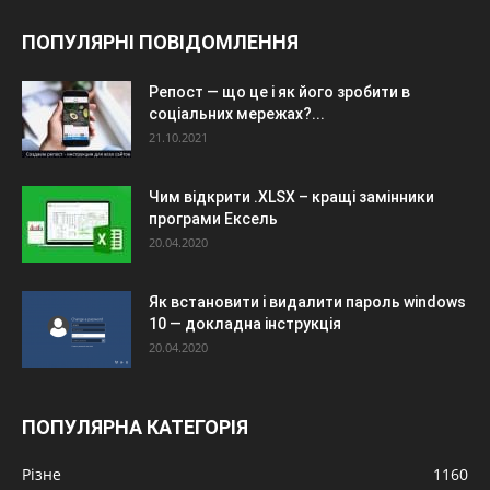
ПОПУЛЯРНІ ПОВІДОМЛЕННЯ
Репост — що це і як його зробити в
соціальних мережах?...
21.10.2021
Чим відкрити .XLSX – кращі замінники
програми Ексель
20.04.2020
Як встановити і видалити пароль windows
10 — докладна інструкція
20.04.2020
ПОПУЛЯРНА КАТЕГОРІЯ
Різне
1160