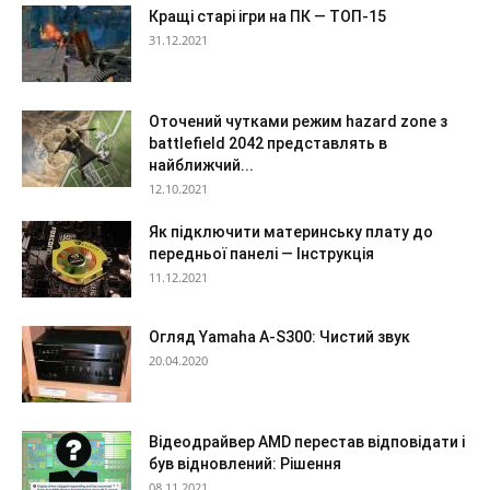
Кращі старі ігри на ПК — ТОП-15
31.12.2021
Оточений чутками режим hazard zone з
battlefield 2042 представлять в
найближчий...
12.10.2021
Як підключити материнську плату до
передньої панелі — Інструкція
11.12.2021
Огляд Yamaha A-S300: Чистий звук
20.04.2020
Відеодрайвер AMD перестав відповідати і
був відновлений: Рішення
08.11.2021