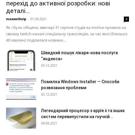
перехід до активної розробки: нові
деталі...
maxwelhelp
-
01.09.2021
0
Як і було обіцяно, ввечері 31 серпня студія ea motive провела на
своєму twitch-каналі спеціальну трансляцію, за час якої (близько
40 хвилин) поділилася новими...
Швидкий пошук лікаря-нова послуга
“яндекса»
03.12.2021
Помилка Windows Installer — Способи
розвязання проблеми
02.12.2021
Легендарний процесор з apple ii та інших
систем перевипустили на гнучкій...
09.09.2021