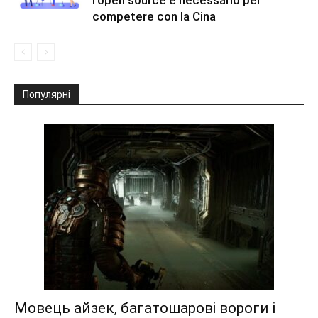
l’open source è necessario per
competere con la Cina
Популярні
Мовець айзек, багатошарові вороги і