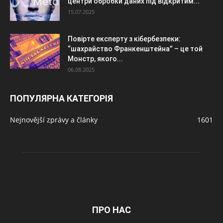
центри обробки даних під відкритим...
15.07.2025
Повірте експерту з кібербезпеки:
“шахрайство Франкенштейна” – це той
Монстр, якого...
06.08.2025
ПОПУЛЯРНА КАТЕГОРІЯ
Nejnovější zprávy a články
1601
ПРО НАС