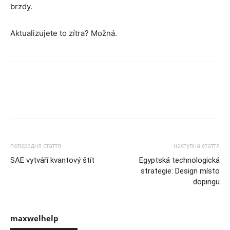
brzdy.
Aktualizujete to zítra? Možná.
попередня стаття
наступна стаття
SAE vytváří kvantový štít
Egyptská technologická
strategie: Design místo
dopingu
maxwelhelp