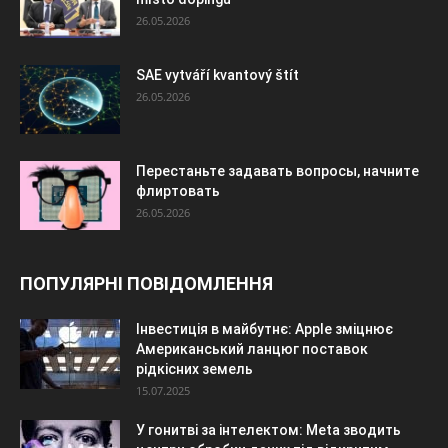
26.05.2026
SAE vytváří kvantový štít
26.05.2026
Перестаньте задавать вопросы, начните
флиртовать
26.05.2026
ПОПУЛЯРНІ ПОВІДОМЛЕННЯ
Інвестиція в майбутнє: Apple зміцнює
Американський ланцюг поставок
рідкісних земель
15.07.2025
У гонитві за інтелектом: Meta зводить