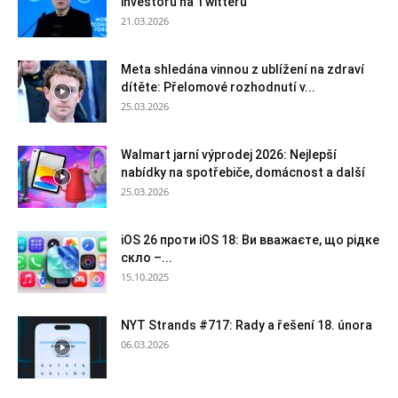
investorů na Twitteru
21.03.2026
Meta shledána vinnou z ublížení na zdraví
dítěte: Přelomové rozhodnutí v...
25.03.2026
Walmart jarní výprodej 2026: Nejlepší
nabídky na spotřebiče, domácnost a další
25.03.2026
iOS 26 проти iOS 18: Ви вважаєте, що рідке
скло –...
15.10.2025
NYT Strands #717: Rady a řešení 18. února
06.03.2026