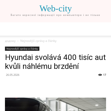
Web-city
Багато корисної інформації про компьютери і не тільки
додому
Nejnovější zprávy a články
Nejnovější zprávy a články
Hyundai svolává 400 tisíc aut
kvůli náhlému brzdění
26.05.2026
17