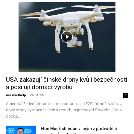
USA zakazují čínské drony kvůli bezpečnosti
a posilují domácí výrobu
maxwelhelp
-
06.01.2026
0
Americká Federální komise pro komunikace (FCC) účinně zakázala
nové drony vyrobené v cizích zemích, zejména od čínského lídra v
oboru...
Elon Musk shledán vinným z podvádění