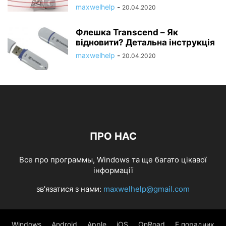
maxwelhelp
-
20.04.2020
Флешка Transcend – Як
відновити? Детальна інструкція
maxwelhelp
-
20.04.2020
ПРО НАС
Все про программы, Windows та ще багато цікавої
інформації
зв'язатися з нами:
maxwelhelp@gmail.com
Windows
Android
Apple
iOS
OnRoad
Е порадник