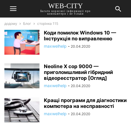
WEB-CITY
Багато корисної інформації про
компьютери і не тільки
додому
Блог
сторінка 115
Коди помилок Windows 10 —
Інструкція по виправленню
maxwelhelp
-
20.04.2020
Neoline X cop 9000 —
приголомшливий гібридний
відеореєстратор [Огляд]
maxwelhelp
-
20.04.2020
Кращі програми для діагностики
компютера на несправності
maxwelhelp
-
20.04.2020