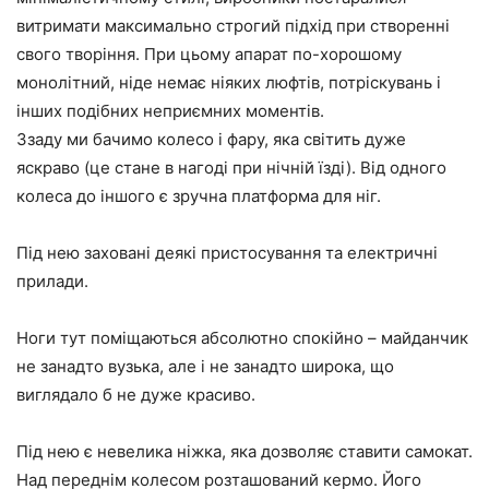
витримати максимально строгий підхід при створенні
свого творіння. При цьому апарат по-хорошому
монолітний, ніде немає ніяких люфтів, потріскувань і
інших подібних неприємних моментів.
Ззаду ми бачимо колесо і фару, яка світить дуже
яскраво (це стане в нагоді при нічній їзді). Від одного
колеса до іншого є зручна платформа для ніг.
Під нею заховані деякі пристосування та електричні
прилади.
Ноги тут поміщаються абсолютно спокійно – майданчик
не занадто вузька, але і не занадто широка, що
виглядало б не дуже красиво.
Під нею є невелика ніжка, яка дозволяє ставити самокат.
Над переднім колесом розташований кермо. Його