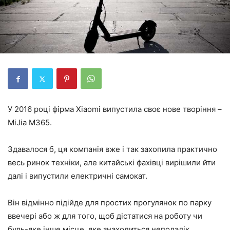
У 2016 році фірма Xiaomi випустила своє нове творіння –
MiJia M365.
Здавалося б, ця компанія вже і так захопила практично
весь ринок техніки, але китайські фахівці вирішили йти
далі і випустили електричні самокат.
Він відмінно підійде для простих прогулянок по парку
ввечері або ж для того, щоб дістатися на роботу чи
будь-яке інше місце, яке знаходиться неподалік.