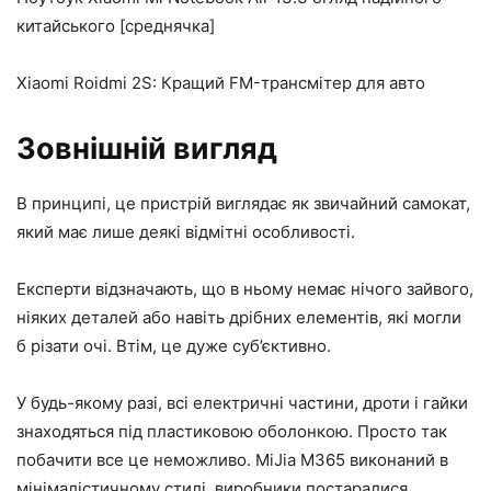
китайського [среднячка]
Xiaomi Roidmi 2S: Кращий FM-трансмітер для авто
Зовнішній вигляд
В принципі, це пристрій виглядає як звичайний самокат,
який має лише деякі відмітні особливості.
Експерти відзначають, що в ньому немає нічого зайвого,
ніяких деталей або навіть дрібних елементів, які могли
б різати очі. Втім, це дуже суб’єктивно.
У будь-якому разі, всі електричні частини, дроти і гайки
знаходяться під пластиковою оболонкою. Просто так
побачити все це неможливо. MiJia M365 виконаний в
мінімалістичному стилі, виробники постаралися