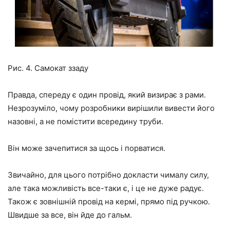
Рис. 4. Самокат ззаду
Правда, спереду є один провід, який визирає з рами.
Незрозуміло, чому розробники вирішили вивести його
назовні, а не помістити всередину труби.
Він може зачепитися за щось і порватися.
Звичайно, для цього потрібно докласти чималу силу,
але така можливість все-таки є, і це не дуже радує.
Також є зовнішній провід на кермі, прямо під ручкою.
Швидше за все, він йде до гальм.