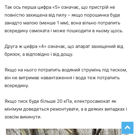
Так ось перша цифра «5» означає, що пристрій не
повністю захищена від пилу – якщо порошинка буде
занадто малою (менше 1 мм), вона вільно потрапить
всередину самоката і може пошкодити в ньому щось.
Друга ж цифра «4» означає, що апарат захищений від
бризок, а відповідно і від дощу.
Якщо на нього потрапить водяний струмінь під тиском,
він не витримає навантаження і вода теж потрапить
всередину.
Якщо тиск буде більше 20 кПа, електросамокат як
мінімум доведеться ремонтувати, а в деяких випадках і
зовсім викинути.