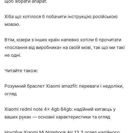
щоб зібрати апарат.
Хіба що хотілося б побачити інструкцію російською
мовою.
Втім, юзери з інших країн напевно хотіли б прочитати
«послання від виробника» на своїй мові, так що ми такі
не одні.
Читайте також:
Розумний браслет Xiaomi amazfit: переваги і недоліки,
огляд
Xiaomi redmi note 4x 4gb 64gb: надійний китаєць у
ваших руках — основні характеристики та огляд
Ноутбук Xiaomi Mi Notebook Air 13.3 огляд надійного