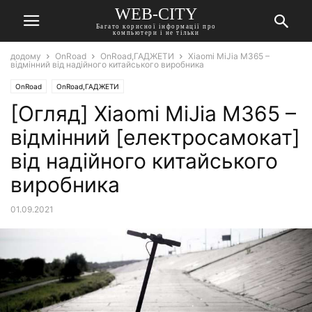
WEB-CITY
Багато корисної інформації про
компьютери і не тільки
додому
OnRoad
OnRoad,ГАДЖЕТИ
Xiaomi MiJia M365 –
відмінний від надійного китайського виробника
OnRoad
OnRoad,ГАДЖЕТИ
[Огляд] Xiaomi MiJia M365 –
відмінний [електросамокат]
від надійного китайського
виробника
01.09.2021