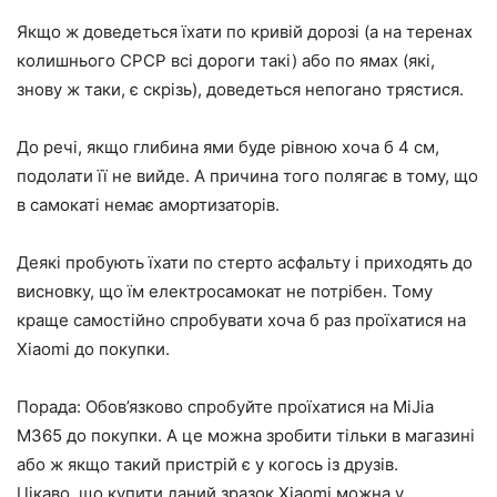
Якщо ж доведеться їхати по кривій дорозі (а на теренах
колишнього СРСР всі дороги такі) або по ямах (які,
знову ж таки, є скрізь), доведеться непогано трястися.
До речі, якщо глибина ями буде рівною хоча б 4 см,
подолати її не вийде. А причина того полягає в тому, що
в самокаті немає амортизаторів.
Деякі пробують їхати по стерто асфальту і приходять до
висновку, що їм електросамокат не потрібен. Тому
краще самостійно спробувати хоча б раз проїхатися на
Xiaomi до покупки.
Порада: Обов’язково спробуйте проїхатися на MiJia
M365 до покупки. А це можна зробити тільки в магазині
або ж якщо такий пристрій є у когось із друзів.
Цікаво, що купити даний зразок Xiaomi можна у