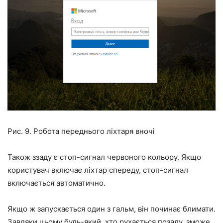
Рис. 9. Робота переднього ліхтаря вночі
Також ззаду є стоп-сигнал червоного кольору. Якщо
користувач включає ліхтар спереду, стоп-сигнал
включається автоматично.
Якщо ж запускається один з гальм, він починає блимати.
Завдяки цьому будь-який, хто рухається позаду, зможе