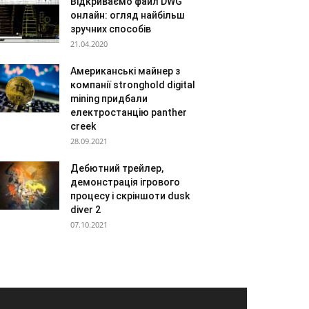
Відкриваємо файл DWG
онлайн: огляд найбільш
зручних способів
21.04.2020
Американські майнер з
компанії stronghold digital
mining придбали
електростанцію panther
creek
28.09.2021
Дебютний трейлер,
демонстрація ігрового
процесу і скріншоти dusk
diver 2
07.10.2021