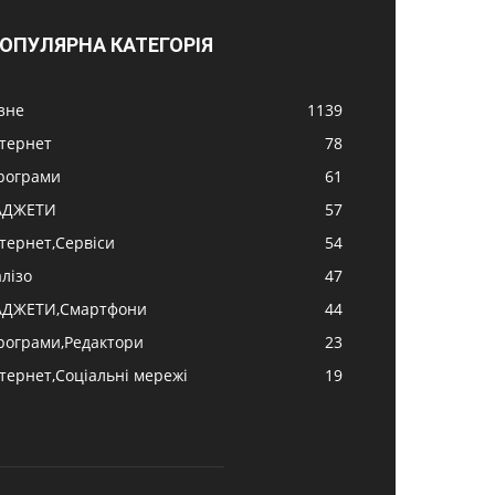
ОПУЛЯРНА КАТЕГОРІЯ
ізне
1139
нтернет
78
рограми
61
АДЖЕТИ
57
нтернет,Сервіси
54
алізо
47
АДЖЕТИ,Смартфони
44
рограми,Редактори
23
нтернет,Соціальні мережі
19