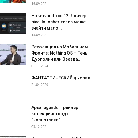
16.09.2021
Нове в android 12. Лончер
pixel launcher тепер може
знайти мало...
13.09.2021
Революция на Мобильном
Фронте: Nothing OS – Тень
Дуополии или Звезда...
01.11.2024
ФАНТ4СТИЧЕСКИЙ цінопад!
21.04.2020
Apex legends: трейлер
колекційної події
“нальотчики”
03.12.2021