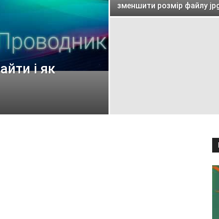
зменшити розмір файлу jp
айти і як