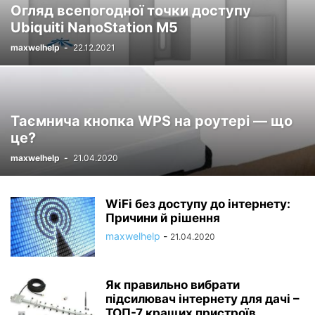
Огляд всепогодної точки доступу
Ubiquiti NanoStation M5
maxwelhelp
-
22.12.2021
Таємнича кнопка WPS на роутері — що
це?
maxwelhelp
-
21.04.2020
WiFi без доступу до інтернету:
Причини й рішення
maxwelhelp
-
21.04.2020
Як правильно вибрати
підсилювач інтернету для дачі –
ТОП-7 кращих пристроїв...