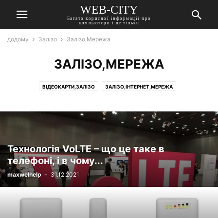
WEB-CITY
Багато корисної інформації про
компьютери і не тільки
додому
Залізо
Залізо,Мережа
ЗАЛІЗО,МЕРЕЖА
ВІДЕОКАРТИ,ЗАЛІЗО
ЗАЛІЗО,ІНТЕРНЕТ,МЕРЕЖА
ЗАЛІЗО,КОМП'ЮТЕРНІ МИШІ,ПЕРИФЕРІЙНІ ПРИСТРОЇ
ЗАЛІЗО,МЕРЕЖА
ЗАЛІЗО,МЕРЕЖА,ТЕРМІНИ
ЗАЛІЗО,ПРИНТЕРИ
ЗАЛІЗО,ПРОГРАМИ
ЗАЛІЗО,ПРОЦЕСОРИ
ЗАЛІЗО,РОУТЕРИ,МЕРЕЖА
Технологія VoLTE – що це таке в
телефоні, і в чому...
maxwelhelp
-
31.12.2021