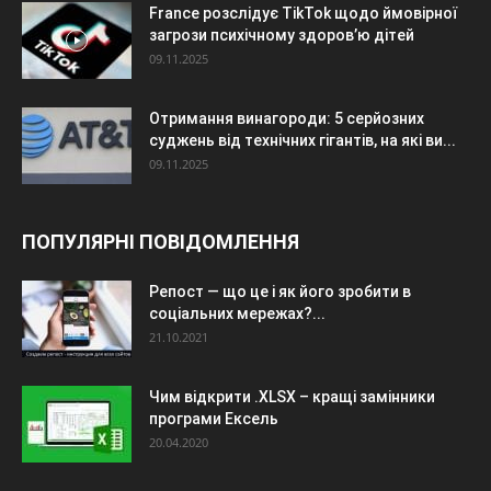
France розслідує TikTok щодо ймовірної
загрози психічному здоров’ю дітей
09.11.2025
Отримання винагороди: 5 серйозних
суджень від технічних гігантів, на які ви...
09.11.2025
ПОПУЛЯРНІ ПОВІДОМЛЕННЯ
Репост — що це і як його зробити в
соціальних мережах?...
21.10.2021
Чим відкрити .XLSX – кращі замінники
програми Ексель
20.04.2020