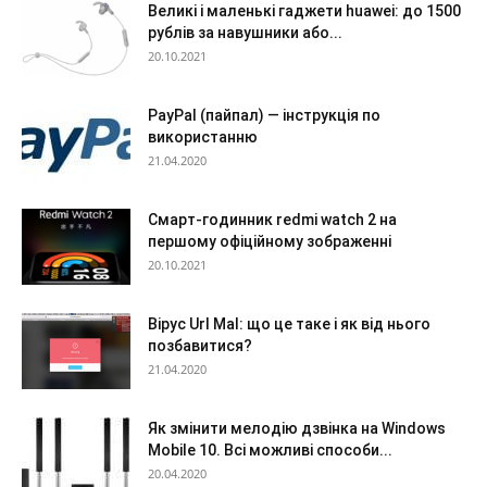
Великі і маленькі гаджети huawei: до 1500
рублів за навушники або...
20.10.2021
PayPal (пайпал) — інструкція по
використанню
21.04.2020
Смарт-годинник redmi watch 2 на
першому офіційному зображенні
20.10.2021
Вірус Url Mal: що це таке і як від нього
позбавитися?
21.04.2020
Як змінити мелодію дзвінка на Windows
Mobile 10. Всі можливі способи...
20.04.2020