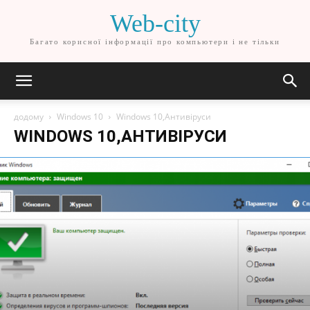
Web-city
Багато корисної інформації про компьютери і не тільки
додому
Windows 10
Windows 10,Антивіруси
WINDOWS 10,АНТИВІРУСИ