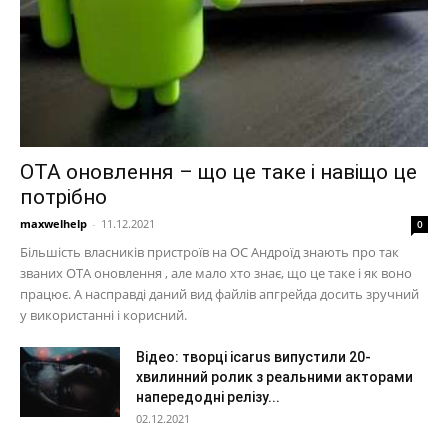
OTA оновлення – що це таке і навіщо це
потрібно
maxwelhelp
-
11.12.2021
0
Більшість власників пристроїв на ОС Андроїд знають про так
званих OTA оновлення , але мало хто знає, що це таке і як воно
працює. А насправді даний вид файлів апгрейда досить зручний
у використанні і корисний.
Відео: творці icarus випустили 20-
хвилинний ролик з реальними акторами
напередодні релізу...
02.12.2021