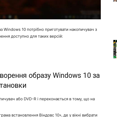
з Windows 10 потрібно приготувати накопичувач з
рення доступно для таких версій:
творення образу Windows 10 за
тановки
пичувач або DVD-R і переконається в тому, що на
грама встановлення Віндовс 10», де у вікні вибрати