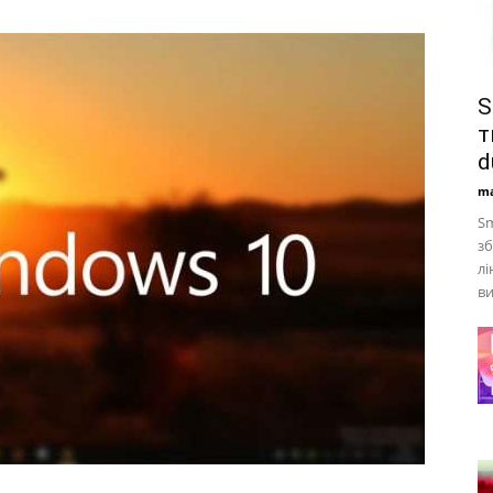
S
т
d
ma
Sm
зб
лі
ви