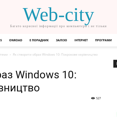
Web-city
Багато корисної інформації про компьютери і не тільки
OS
ONROAD
Е ПОРАДНИК
ЗАЛІЗО
ІНТЕРНЕТ
ПРОГРАМИ
стеми
Як створити образ Windows 10: Покрокове керівництво
раз Windows 10:
вництво
527