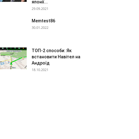
японії...
29.09.2021
Memtest86
30.01.2022
ТОП-2 способи: Як
встановити Навітел на
Андроїд
18.10.2021