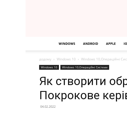
WINDOWS
ANDROID
APPLE
I
додому
Windows 10
Windows 10,Операційні Си
Windows 10
Windows 10,Операційні Системи
Як створити об
Покрокове кері
04.02.2022