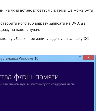
ій, на який встановлюється система. Це може бути
творити його або відразу записати на DVD, а в
ідразу на накопичувач.
кнопку «Далі» і при запису відразу на флешку ОС