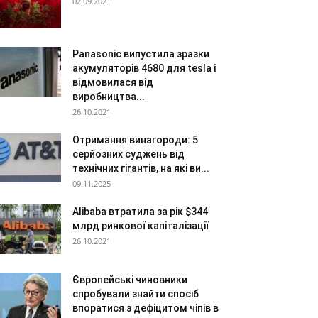
02.09.2021
Panasonic випустила зразки
акумуляторів 4680 для tesla і
відмовилася від
виробництва...
26.10.2021
Отримання винагороди: 5
серйозних суджень від
технічних гігантів, на які ви...
09.11.2025
Alibaba втратила за рік $344
млрд ринкової капіталізації
26.10.2021
Європейські чиновники
спробували знайти спосіб
впоратися з дефіцитом чіпів в