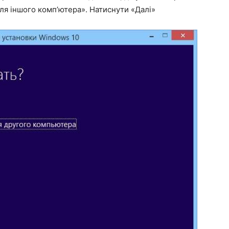
ля іншого комп’ютера». Натиснути «Далі»