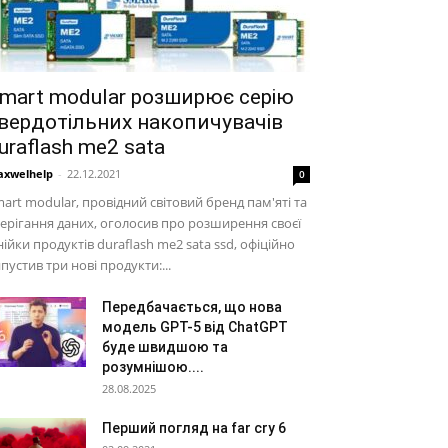
mart modular розширює серію
вердотільних накопичувачів
uraflash me2 sata
xwelhelp
-
22.12.2021
0
art modular, провідний світовий бренд пам'яті та
ерігання даних, оголосив про розширення своєї
нійки продуктів duraflash me2 sata ssd, офіційно
пустив три нові продукти:...
Передбачається, що нова
модель GPT-5 від ChatGPT
буде швидшою та
розумнішою....
28.08.2025
Перший погляд на far cry 6