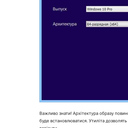
Важливо знати! Архітектура образу повин
буде встановлюватися. Утиліта дозволять 