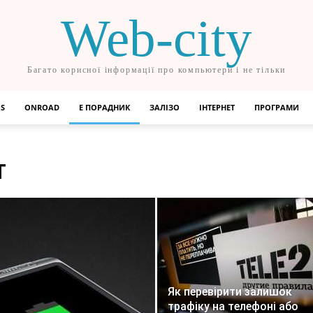
Web-city
Багато корисної інформації про компьютери і не тільки
OS
ONROAD
Е ПОРАДНИК
ЗАЛІЗО
ІНТЕРНЕТ
ПРОГРАМИ
Т
Як перевірити залишок
трафіку на телефоні або