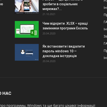
Р
ою
зробити в соціальних
І
мережах?...
21.10.2021
П
Г
Чим відкрити .XLSX – кращі
замінники програми Ексель
І
20.04.2020
З
Г
Як встановити і видалити
П
пароль windows 10 —
докладна інструкція
І
20.04.2020
О НАС
про программы, Windows та ще багато цікавої інформації