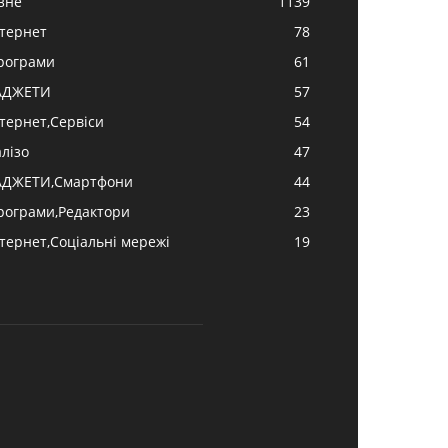
ізне
1139
нтернет
78
рограми
61
АДЖЕТИ
57
нтернет,Сервіси
54
алізо
47
АДЖЕТИ,Смартфони
44
рограми,Редактори
23
нтернет,Соціальні мережі
19