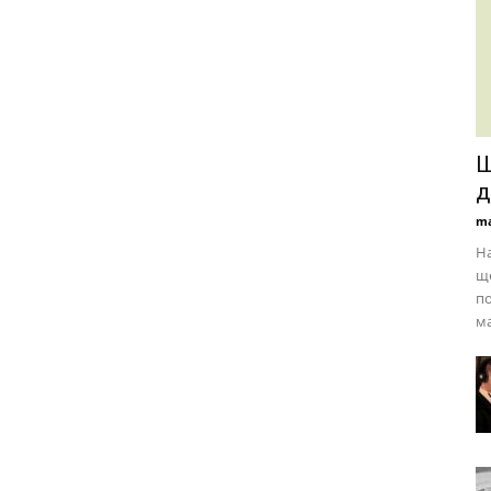
Ш
д
ma
На
ще
по
ма