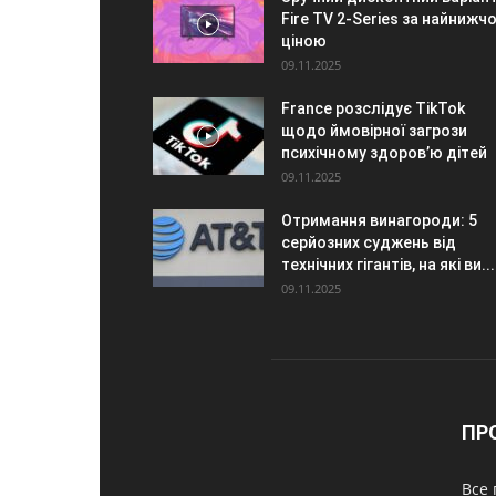
Fire TV 2-Series за найнижч
ціною
09.11.2025
France розслідує TikTok
щодо ймовірної загрози
психічному здоров’ю дітей
09.11.2025
Отримання винагороди: 5
серйозних суджень від
технічних гігантів, на які ви...
09.11.2025
ПР
Все 