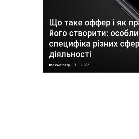
Що таке оффер і як п
його створити: особлив
специфіка різних сфе
діяльності
maxwelhelp
-
31.12.2021