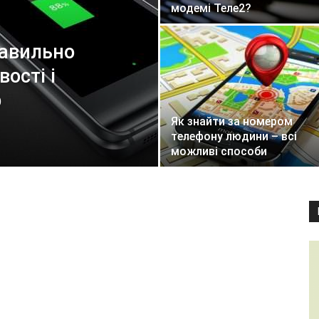
модемі Теле2?
равильно
ості і
р
Як знайти за номером
телефону людини – всі
можливі способи