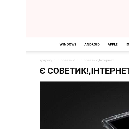
WINDOWS
ANDROID
APPLE
I
додому
Є советик!
Є советик!,Інтернет
Є СОВЕТИК!,ІНТЕРНЕ