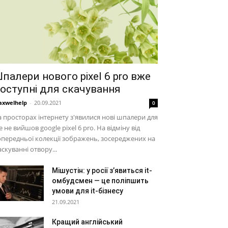
палери нового pixel 6 pro вже
оступні для скачування
xwelhelp
-
20.09.2021
0
 просторах інтернету з'явилися нові шпалери для
 не вийшов google pixel 6 pro. На відміну від
передньої колекції зображень, зосереджених на
скуванні отвору...
Мішустін: у росії з’явиться it-
омбудсмен — це поліпшить
умови для it-бізнесу
21.09.2021
Кращий англійський