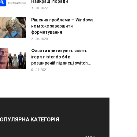
Найкращі поради
31.01.2022
Рішення проблеми — Windows
не може завершити
форматування
21.04.2020
Фанати критикують якість
ігор з nintendo 64 в
розширеній підписці switch...
01.11.2021
ОПУЛЯРНА КАТЕГОРІЯ