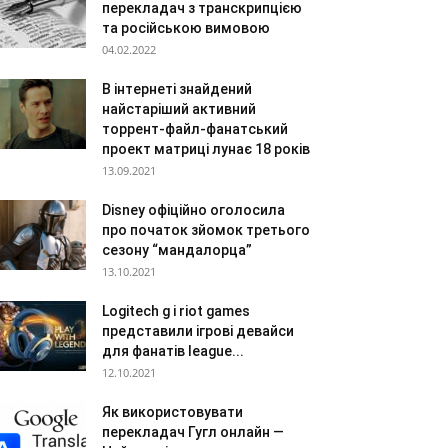
перекладач з транскрипцією
та російською вимовою
04.02.2022
В інтернеті знайдений
найстаріший активний
торрент-файл-фанатський
проект матриці лунає 18 років
13.09.2021
Disney офіційно оголосила
про початок зйомок третього
сезону “мандалорца”
13.10.2021
Logitech g і riot games
представили ігрові девайси
для фанатів league...
12.10.2021
Як використовувати
перекладач Гугл онлайн —