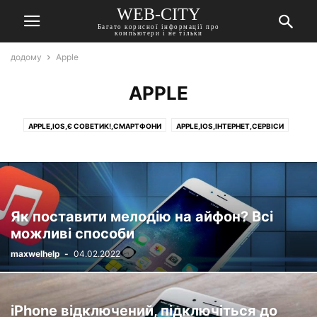
WEB-CITY
Багато корисної інформації про
компьютери і не тільки
додому
Apple
APPLE
APPLE,IOS,Є СОВЕТИК!,СМАРТФОНИ
APPLE,IOS,ІНТЕРНЕТ,СЕРВІСИ
APPLE,IOS,СМАРТФОНИ
APPLE,ГАДЖЕТИ
APPLE,ГАДЖЕТИ,СМАРТФОНИ
APPLE,ЗАЛІЗО
Як поставити мелодію на айфон? Всі
можливі способи
maxwelhelp
-
04.02.2022
iPhone відключений, підключіться до