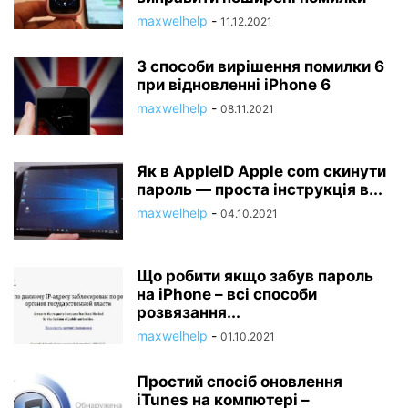
maxwelhelp
-
11.12.2021
3 способи вирішення помилки 6
при відновленні iPhone 6
maxwelhelp
-
08.11.2021
Як в AppleID Apple com скинути
пароль — проста інструкція в...
maxwelhelp
-
04.10.2021
Що робити якщо забув пароль
на iPhone – всі способи
розвязання...
maxwelhelp
-
01.10.2021
Простий спосіб оновлення
iTunes на компютері –