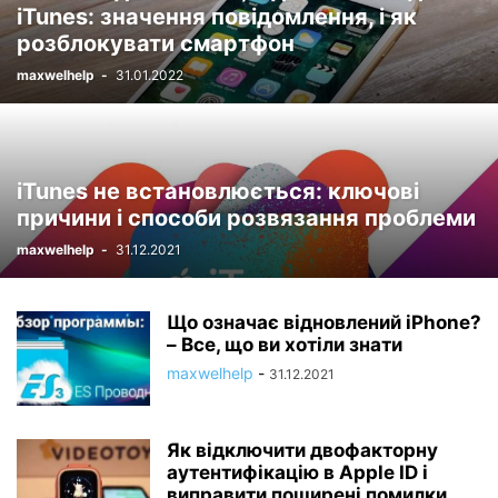
iTunes: значення повідомлення, і як
розблокувати смартфон
maxwelhelp
-
31.01.2022
iTunes не встановлюється: ключові
причини і способи розвязання проблеми
maxwelhelp
-
31.12.2021
Що означає відновлений iPhone?
– Все, що ви хотіли знати
maxwelhelp
-
31.12.2021
Як відключити двофакторну
аутентифікацію в Apple ID і
виправити поширені помилки