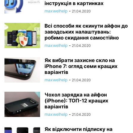
інструкція в картинках
maxwelhelp
-
21.04.2020
Всі способи як скинути айфон до
заводських налаштувань:
робимо скидання самостійно
maxwelhelp
-
21.04.2020
Як вибрати захисне скло на
iPhone 7: огляд семи кращих
варіантів
maxwelhelp
-
21.04.2020
Чохол зарядка на айфон
(iPhone): ТОП-12 кращих
варіантів
maxwelhelp
-
21.04.2020
Як відключити підписку на