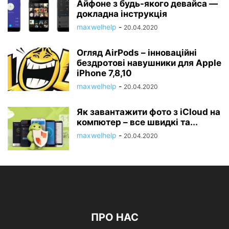
Айфоне з будь-якого девайса —
докладна інструкція
maxwelhelp
-
20.04.2020
Огляд AirPods – інноваційні
бездротові навушники для Apple
iPhone 7,8,10
maxwelhelp
-
20.04.2020
Як завантажити фото з iCloud на
компютер – все швидкі та...
maxwelhelp
-
20.04.2020
ПРО НАС