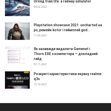
Огляд train life: a railway simulator
04.02.2022
Playstation showcase 2021: uncharted на
pc, ремейк kotor і геймплей god...
11.09.2021
Як назавжди видалити Gamenet і
Thorn.EXE з компютера — докладний
гайд
07.11.2021
Розкриті характеристики екрану realme
q3s
15.10.2021