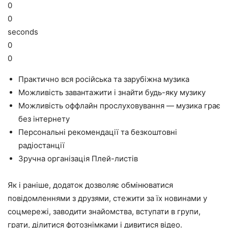
0
0
seconds
0
0
Практично вся російська та зарубіжна музика
Можливість завантажити і знайти будь-яку музику
Можливість оффлайн прослуховування — музика грає
без інтернету
Персональні рекомендації та безкоштовні
радіостанції
Зручна організація Плей-листів
Як і раніше, додаток дозволяє обмінюватися
повідомленнями з друзями, стежити за їх новинами у
соцмережі, заводити знайомства, вступати в групи,
грати, ділитися фотознімками і дивитися відео.