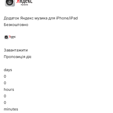
Додаток Яндекс музика для iPhone/iPad
Безкоштовно
Завантажити
Пропозиція діє
days
0
0
hours
0
0
minutes