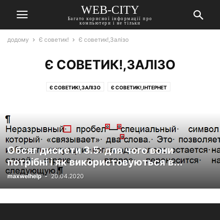
WEB-CITY
Багато корисної інформації про
компьютери і не тільки
додому
Є советик!
Є советик!,Залізо
Є СОВЕТИК!,ЗАЛІЗО
Є СОВЕТИК!,ЗАЛІЗО
Є СОВЕТИК!,ІНТЕРНЕТ
Є СОВЕТИК!,ОПЕРАЦІЙНІ СИСТЕМИ
Є СОВЕТИК!,ПРОГРАМИ
Є СОВЕТИК!,СЕРВІСИ
Є СОВЕТИК!,ТЕРМІНИ
ТЕРМІНИ
Обсяг дискети 3.5: для чого вони
потрібні і як використовуються в...
maxwelhelp
-
20.04.2020