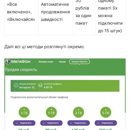
30
одному
«Все
Автоматичне
рублів
пакеті (їх
включено»,
продовження
за один
можна
«Включайся»
швидкості
пакет
підключити
до 15 штук)
Далі всі ці методи розглянуті окремо.