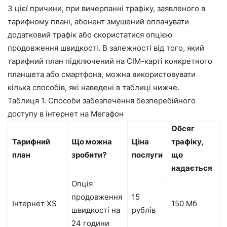
З цієї причини, при вичерпанні трафіку, заявленого в
тарифному плані, абонент змушений оплачувати
додатковий трафік або скористатися опцією
продовження швидкості. В залежності від того, який
тарифний план підключений на СІМ-карті конкретного
планшета або смартфона, можна використовувати
кілька способів, які наведені в таблиці нижче.
Таблиця 1. Способи забезпечення безперебійного
доступу в інтернет на Мегафон
Обсяг
Тарифний
Що можна
Ціна
трафіку,
план
зробити?
послуги
що
надається
Опція
продовження
15
Інтернет XS
150 Мб
швидкості на
рублів
24 години