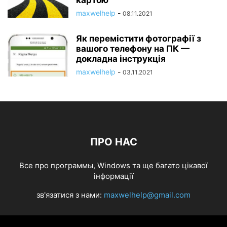
картою
maxwelhelp
-
08.11.2021
Як перемістити фотографії з
вашого телефону на ПК —
докладна інструкція
maxwelhelp
-
03.11.2021
ПРО НАС
Все про программы, Windows та ще багато цікавої
інформації
зв'язатися з нами:
maxwelhelp@gmail.com