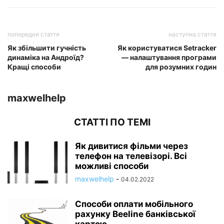
попередня стаття
наступна стаття
Як збільшити гучність
Як користуватися Setracker
динаміка на Андроїд?
— налаштування програми
Кращі способи
для розумних годин
maxwelhelp
СТАТТІ ПО ТЕМІ
Як дивитися фільми через
телефон на телевізорі. Всі
можливі способи
maxwelhelp
-
04.02.2022
Способи оплати мобільного
рахунку Beeline банківської