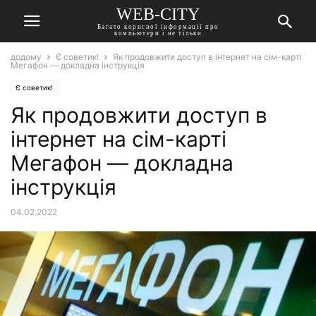
WEB-CITY
Багато корисної інформації про
компьютери і не тільки
додому
Є советик!
Як продовжити доступ в інтернет на сім-карті
Мегафон — докладна інструкція
Є советик!
Як продовжити доступ в
інтернет на сім-карті
Мегафон — докладна
інструкція
04.02.2022