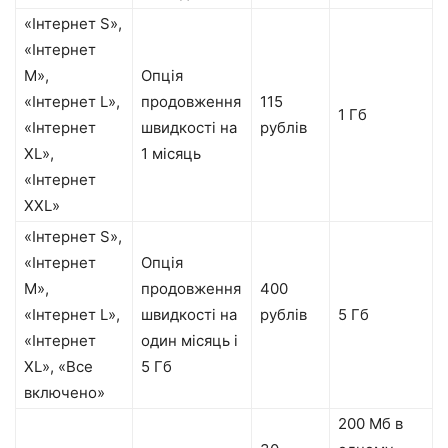
«Інтернет S»,
«Інтернет
M»,
Опція
«Інтернет L»,
продовження
115
1 Гб
«Інтернет
швидкості на
рублів
XL»,
1 місяць
«Інтернет
XXL»
«Інтернет S»,
«Інтернет
Опція
M»,
продовження
400
«Інтернет L»,
швидкості на
рублів
5 Гб
«Інтернет
один місяць і
XL», «Все
5 Гб
включено»
200 Мб в