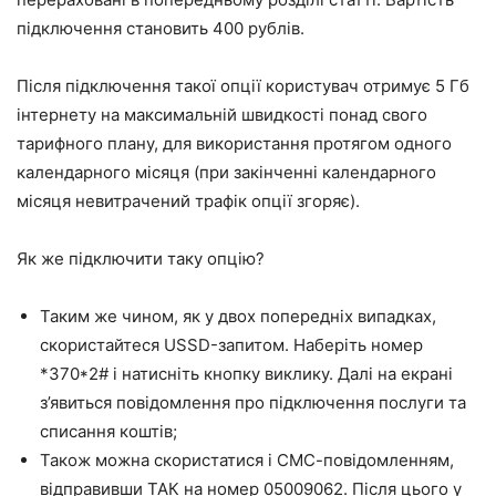
підключення становить 400 рублів.
Після підключення такої опції користувач отримує 5 Гб
інтернету на максимальній швидкості понад свого
тарифного плану, для використання протягом одного
календарного місяця (при закінченні календарного
місяця невитрачений трафік опції згоряє).
Як же підключити таку опцію?
Таким же чином, як у двох попередніх випадках,
скористайтеся USSD-запитом. Наберіть номер
*370*2#
і натисніть кнопку виклику. Далі на екрані
з’явиться повідомлення про підключення послуги та
списання коштів;
Також можна скористатися і СМС-повідомленням,
відправивши
ТАК
на номер
05009062
. Після цього у