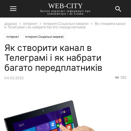
WEB-CITY
Багато корисної інформації про
компьютери і не тільки
додому
Інтернет
Інтернет,Соціальні мережі
Як створити канал
в Телеграмі і як набрати багато передплатників
Інтернет
Інтернет,Соціальні мережі
Як створити канал в
Телеграмі і як набрати
багато передплатників
582
04.02.2022