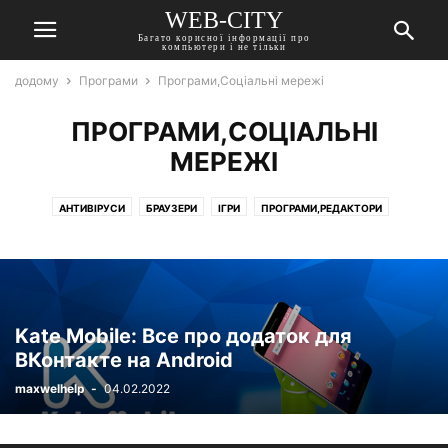
WEB-CITY
Багато корисної інформації про
компьютери і не тільки
додому
Програми
Програми,Соціальні мережі
ПРОГРАМИ,СОЦІАЛЬНІ
МЕРЕЖІ
АНТИВІРУСИ
БРАУЗЕРИ
ІГРИ
ПРОГРАМИ,РЕДАКТОРИ
ПРОГРАМИ,СОЦІАЛЬНІ МЕРЕЖІ
ПРОГРАМИ,ТЕРМІНИ
РЕДАКТОРИ
СЕРВІСИ
Kate Mobile: Все про додаток для
ВКонтакте на Android
maxwelhelp
-
04.02.2022