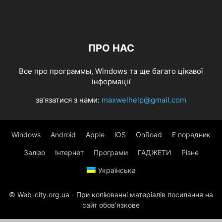
ПРО НАС
Все про программы, Windows та ще багато цікавої
інформації
зв'язатися з нами:
maxwelhelp@gmail.com
Windows
Android
Apple
iOS
OnRoad
Е порадник
Залізо
Інтернет
Програми
ГАДЖЕТИ
Різне
Українська
© Web-city.org.ua - При копіюванні матеріалів посилання на
сайт обов'язкове