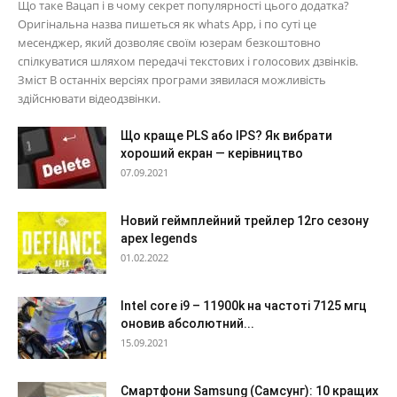
Що таке Вацап і в чому секрет популярності цього додатка?
Оригінальна назва пишеться як whats App, і по суті це
месенджер, який дозволяє своїм юзерам безкоштовно
спілкуватися шляхом передачі текстових і голосових дзвінків.
Зміст В останніх версіях програми зявилася можливість
здійснювати відеодзвінки.
Що краще PLS або IPS? Як вибрати
хороший екран — керівництво
07.09.2021
Новий геймплейний трейлер 12го сезону
apex legends
01.02.2022
Intel core i9 – 11900k на частоті 7125 мгц
оновив абсолютний...
15.09.2021
Смартфони Samsung (Самсунг): 10 кращих