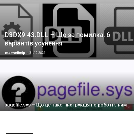
D3DX9 43.DLL – Що за помилка. 6
варіантів усунення
maxwelhelp
-
31.12.2021
pagefile.sys – Що це таке і інструкція по роботі з ним