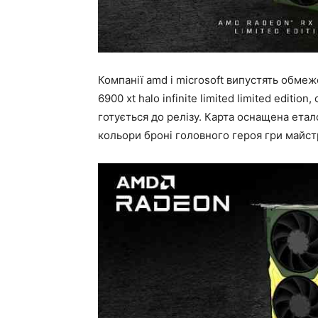
Компанії amd і microsoft випустять обме
6900 xt halo infinite limited limited editio
готується до релізу. Карта оснащена ет
кольори броні головного героя гри майстра