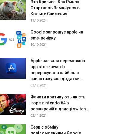
Эхо Кризиса: Как Рынок
Стартапов Замкнулся в
Кольце Снижения
11.10.2024
Google запрошує apple на
sms-вечірку
10.10.2021
Apple назвала переможців
app store award і
перерахувала найбільш
завантажувані додатки...
03.12.2021
Фанати критикують якість
ігор з nintendo 64 в
розширеній підписці switch...
03.11.2021
Сервіс обміну
повідомленнями Google