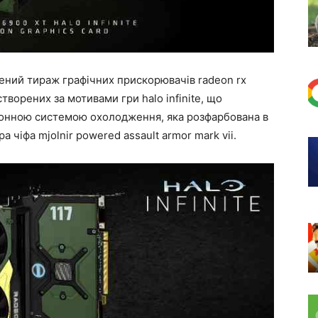
жений тираж графічних прискорювачів radeon rx
n, створених за мотивами гри halo infinite, що
алонною системою охолодження, яка розфарбована в
 чіфа mjolnir powered assault armor mark vii.