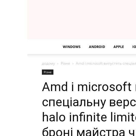
WINDOWS
ANDROID
APPLE
I
додому
Різне
Amd і microsoft випустять спеціальн
Різне
Amd і microsoft
спеціальну верс
halo infinite limi
броні майстра 