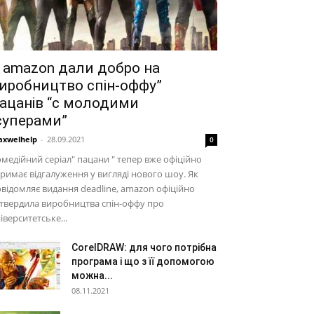
 amazon дали добро на
иробництво спін-оффу”
ацанів “c молодими
суперами”
xwelhelp
-
28.09.2021
0
медійний серіал" пацани " тепер вже офіційно
римає відгалуження у вигляді нового шоу. Як
відомляє видання deadline, amazon офіційно
твердила виробництва спін-оффу про
іверситетське...
CorelDRAW: для чого потрібна
програма і що з її допомогою
можна...
08.11.2021