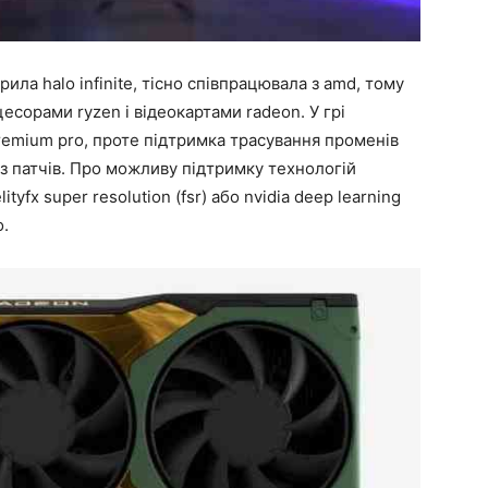
рила halo infinite, тісно співпрацювала з amd, тому
есорами ryzen і відеокартами radeon. У грі
premium pro, проте підтримка трасування променів
 з патчів. Про можливу підтримку технологій
yfx super resolution (fsr) або nvidia deep learning
о.