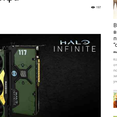
197
В
в
п
“
ma
Ко
от
по
за
ун