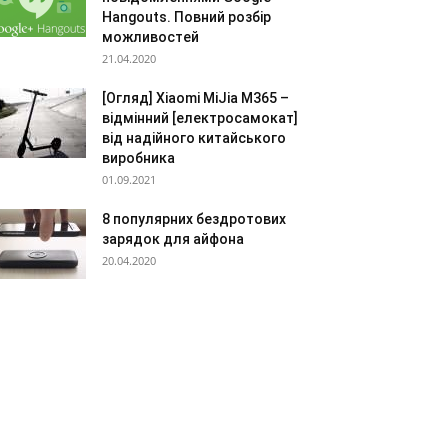
Hangouts. Повний розбір
можливостей
21.04.2020
[Огляд] Xiaomi MiJia M365 –
відмінний [електросамокат]
від надійного китайського
виробника
01.09.2021
8 популярних бездротових
зарядок для айфона
20.04.2020