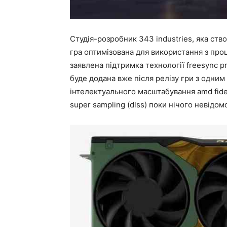
Студія-розробник 343 industries, яка ство
гра оптимізована для використання з проц
заявлена підтримка технології freesync 
буде додана вже після релізу гри з одним
інтелектуального масштабування amd fidelit
super sampling (dlss) поки нічого невідом