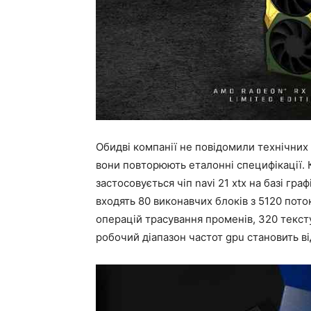
Обидві компанії не повідомили технічних 
вони повторюють еталонні специфікації. К
застосовується чіп navi 21 xtx на базі гра
входять 80 виконавчих блоків з 5120 пот
операцій трасування променів, 320 тексту
робочий діапазон частот gpu становить ві