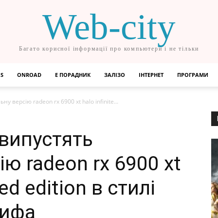
Web-city
Багато корисної інформації про компьютери і не тільки
OS
ONROAD
Е ПОРАДНИК
ЗАЛІЗО
ІНТЕРНЕТ
ПРОГРАМИ
у версію radeon rx 6900 xt halo infinite...
 випустять
ію radeon rx 6900 xt
ted edition в стилі
чифа