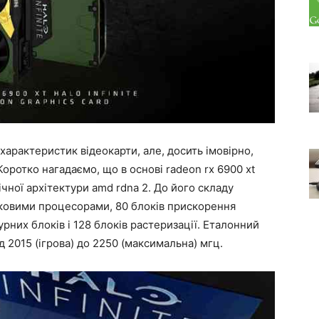
характеристик відеокарти, але, досить імовірно,
оротко нагадаємо, що в основі radeon rx 6900 xt
фічної архітектури amd rdna 2. До його складу
оковими процесорами, 80 блоків прискорення
рних блоків і 128 блоків растеризації. Еталонний
д 2015 (ігрова) до 2250 (максимальна) мгц.