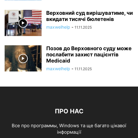
Верховний суд вирішуватиме, чи
вкидати тисячі бюлетенів
maxwelhelp
-
11.11.2025
Позов до Верховного суду може
послабити захист пацієнтів
Medicaid
maxwelhelp
-
11.11.2025
ПРО НАС
Все про программы, Windows та ще багато цікавої
інформації