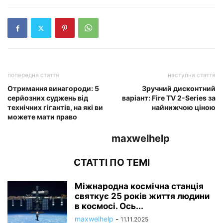
попередня стаття
наступна стаття
Отримання винагороди: 5
Зручний дисконтний
серйозних суджень від
варіант: Fire TV 2-Series за
технічних гігантів, на які ви
найнижчою ціною
можете мати право
maxwelhelp
СТАТТІ ПО ТЕМІ
Міжнародна космічна станція
святкує 25 років життя людини
в космосі. Ось...
maxwelhelp
-
11.11.2025