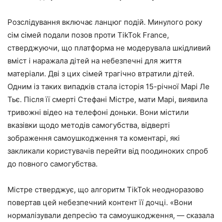
Розслідування включає ланцюг подій. Минулого року
сім сімей подали позов проти TikTok France,
стверджуючи, що платформа не модерувала шкідливий
вміст і наражала дітей на небезпечні для життя
матеріали. Дві з цих сімей трагічно втратили дітей.
Одним із таких випадків стала історія 15-річної Марі Ле
Тьє. Після її смерті Стефані Містре, мати Марі, виявила
тривожні відео на телефоні доньки. Вони містили
вказівки щодо методів самогубства, відверті
зображення самоушкодження та коментарі, які
закликали користувачів перейти від поодиноких спроб
до повного самогубства.
Містре стверджує, що алгоритм TikTok неодноразово
повертав цей небезпечний контент її дочці. «Вони
нормалізували депресію та самоушкодження, — сказала