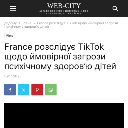
WEB-CITY
Багато корисної інформації про
компьютери і не тільки
додому
Різне
France розслідує TikTok щодо ймовірної загрози
психічному здоров’ю дітей
Різне
France розслідує TikTok
щодо ймовірної загрози
психічному здоров’ю дітей
09.11.2025