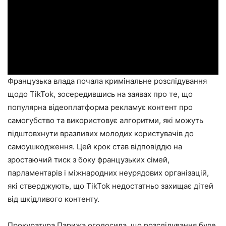
Французька влада почала кримінальне розслідування
щодо TikTok, зосередившись на заявах про те, що
популярна відеоплатформа рекламує контент про
самогубство та використовує алгоритми, які можуть
підштовхнути вразливих молодих користувачів до
самоушкодження. Цей крок став відповіддю на
зростаючий тиск з боку французьких сімей,
парламентарів і міжнародних неурядових організацій,
які стверджують, що TikTok недостатньо захищає дітей
від шкідливого контенту.
Прокуратура Парижа оголосила, що розслідування буде