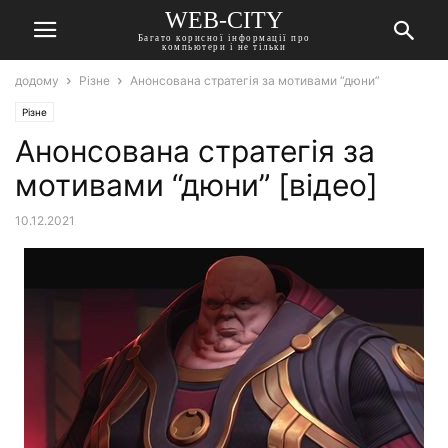
WEB-CITY
Багато корисної інформації про
компьютери і не тільки
додому
Різне
Анонсована стратегія за мотивами “дюни”
Різне
Анонсована стратегія за
мотивами “дюни” [відео]
10.12.2021