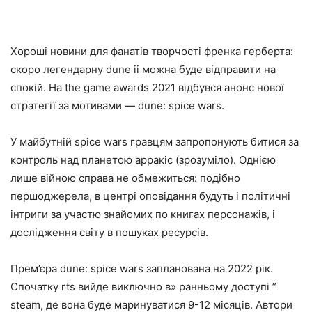
Хороші новини для фанатів творчості френка герберта:
скоро легендарну dune ii можна буде відправити на
спокій. На the game awards 2021 відбувся анонс нової
стратегії за мотивами — dune: spice wars.
У майбутній spice wars гравцям запропонують битися за
контроль над планетою арракіс (зрозуміло). Однією
лише війною справа не обмежиться: подібно
першоджерела, в центрі оповідання будуть і політичні
інтриги за участю знайомих по книгах персонажів, і
дослідження світу в пошуках ресурсів.
Прем’єра dune: spice wars запланована на 2022 рік.
Спочатку rts вийде виключно в» ранньому доступі ”
steam, де вона буде маринуватися 9-12 місяців. Автори