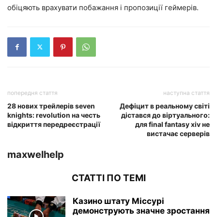
обіцяють врахувати побажання і пропозиції геймерів.
попередня стаття
наступна стаття
28 нових трейлерів seven
Дефіцит в реальному світі
knights: revolution на честь
дістався до віртуального:
відкриття передреєстрації
для final fantasy xiv не
вистачає серверів
maxwelhelp
СТАТТІ ПО ТЕМІ
Казино штату Міссурі
демонструють значне зростання