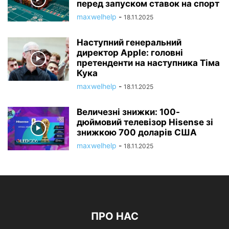
перед запуском ставок на спорт
maxwelhelp
-
18.11.2025
Наступний генеральний
директор Apple: головні
претенденти на наступника Тіма
Кука
maxwelhelp
-
18.11.2025
Величезні знижки: 100-
дюймовий телевізор Hisense зі
знижкою 700 доларів США
maxwelhelp
-
18.11.2025
ПРО НАС