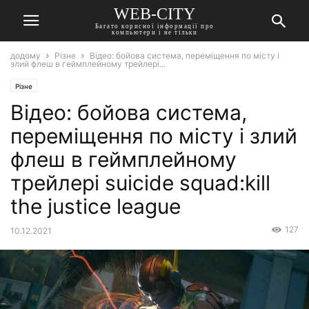
WEB-CITY
Багато корисної інформації про
компьютери і не тільки
додому
Різне
Відео: бойова система, переміщення по місту і
злий флеш в геймплейному трейлері...
Різне
Відео: бойова система,
переміщення по місту і злий
флеш в геймплейному
трейлері suicide squad:kill
the justice league
127
10.12.2021