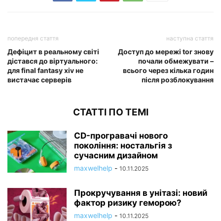
попередня стаття
наступна стаття
Дефіцит в реальному світі
Доступ до мережі tor знову
дістався до віртуального:
почали обмежувати –
для final fantasy xiv не
всього через кілька годин
вистачає серверів
після розблокування
СТАТТІ ПО ТЕМІ
CD-програвачі нового
покоління: ностальгія з
сучасним дизайном
maxwelhelp
-
10.11.2025
Прокручування в унітазі: новий
фактор ризику геморою?
maxwelhelp
-
10.11.2025