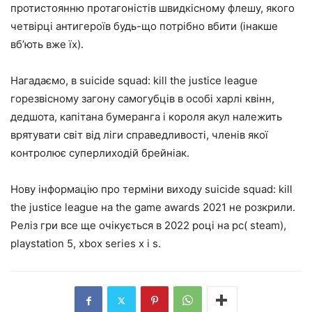
протистоянню протагоністів швидкісному флешу, якого
четвірці антигероїв будь-що потрібно вбити (інакше
вб’ють вже їх).
Нагадаємо, в suicide squad: kill the justice league
горезвісному загону самогубців в особі харлі квінн,
дедшота, капітана бумеранга і короля акул належить
врятувати світ від ліги справедливості, членів якої
контролює суперлиходій брейніак.
Нову інформацію про терміни виходу suicide squad: kill
the justice league на the game awards 2021 не розкрили.
Реліз гри все ще очікується в 2022 році на pc( steam),
playstation 5, xbox series x і s.