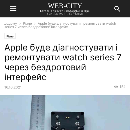
WEB-CITY
Багато корисної інформації про
компьютери і не тільки
додому
Різне
Apple буде діагностувати і ремонтувати watch
series 7 через бездротовий інтерфейс
Різне
Apple буде діагностувати і
ремонтувати watch series 7
через бездротовий
інтерфейс
154
16.10.2021