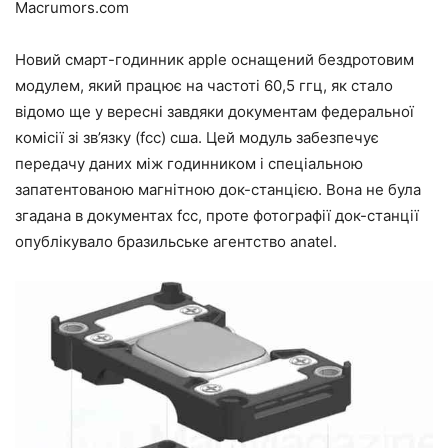
Macrumors.com
Новий смарт-годинник apple оснащений бездротовим
модулем, який працює на частоті 60,5 ггц, як стало
відомо ще у вересні завдяки документам федеральної
комісії зі зв’язку (fcc) сша. Цей модуль забезпечує
передачу даних між годинником і спеціальною
запатентованою магнітною док-станцією. Вона не була
згадана в документах fcc, проте фотографії док-станції
опублікувало бразильське агентство anatel.