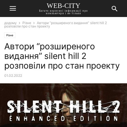
WEB-CITY
Багато корисної інформації про
компьютери і не тільки
додому
Різне
Автори “розширеного видання” silent hill 2
розповіли про стан проекту
Різне
Автори “розширеного
видання” silent hill 2
розповіли про стан проекту
01.02.2022