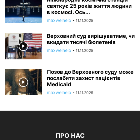
святкує 25 років життя людини
в космосі. Ось...
maxwelhelp
-
11.11.2025
Верховний суд вирішуватиме, чи
вкидати тисячі бюлетенів
maxwelhelp
-
11.11.2025
Позов до Верховного суду може
послабити захист пацієнтів
Medicaid
maxwelhelp
-
11.11.2025
ПРО НАС