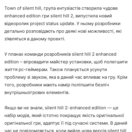
Town of silent hill, група ентузіастів створила чудове
enhanced edition гри silent hill 2, випустила новий
відеоролик project status update. У ньому розробники
детально розповідають про деякі нові можливості, які
з’являться в даному проекті.
У планах команди розробників silent hill 2 enhanced
edition – впровадити майстер установки, щоб полегшити
життя pc-геймерам. Також планується усунути
проблему зі звуком, яка в даний час впливає на гру. Крім
того, розробники мають намір поліпшити безліч
внутрішньоігрових елементів.
Якщо ви не знали, silent hill 2: enhanced edition — це
набір модів, який істотно покращує якість оригінальної
оригінальної гри, адаптує її під сучасні системи. В даний
час не повідомляється, коли вийде нова версія silent hill