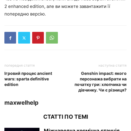
2 enhanced edition, але ви можете завантажити її
попередню версію.
попередня стаття
наступна стаття
Ігровий процес ancient
Genshin impact: якого
wars: sparta definitive
персонажа вибрати на
edition
початку гри: хлопчика чи
дівчинку. Чи є різниця?
maxwelhelp
СТАТТІ ПО ТЕМІ
Міжнародна космічна станція