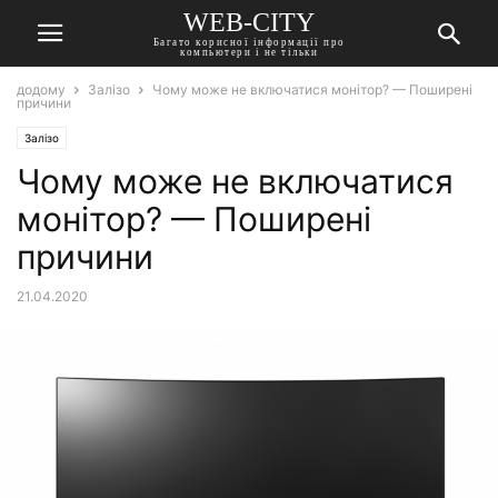
WEB-CITY
Багато корисної інформації про
компьютери і не тільки
додому
Залізо
Чому може не включатися монітор? — Поширені
причини
Залізо
Чому може не включатися
монітор? — Поширені
причини
21.04.2020