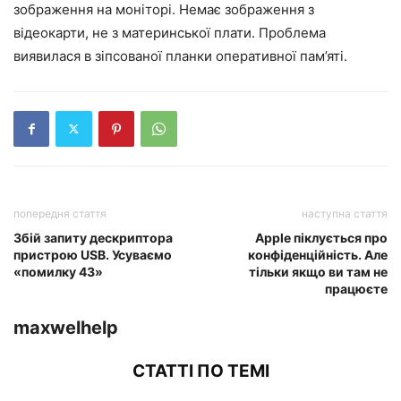
зображення на моніторі. Немає зображення з
відеокарти, не з материнської плати. Проблема
виявилася в зіпсованої планки оперативної пам’яті.
попередня стаття
наступна стаття
Збій запиту дескриптора
Apple піклується про
пристрою USB. Усуваємо
конфіденційність. Але
«помилку 43»
тільки якщо ви там не
працюєте
maxwelhelp
СТАТТІ ПО ТЕМІ