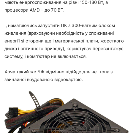
мають енергоспоживання на рівні 150-180 Вт, а
процесори AMD – до 70 ВТ.
І, намагаючись запустити ПК з 300-ватним блоком
живлення (враховуючи необхідність у споживанні
енергії зі сторони ще і материнської плати, жорсткого
диска і оптичного приводу), користувач перевантажує
систему, і комп’ютер не включається.
Хоча такий же БЖ відмінно підійде для неттопа з
звичайної вбудованою відеокартою.