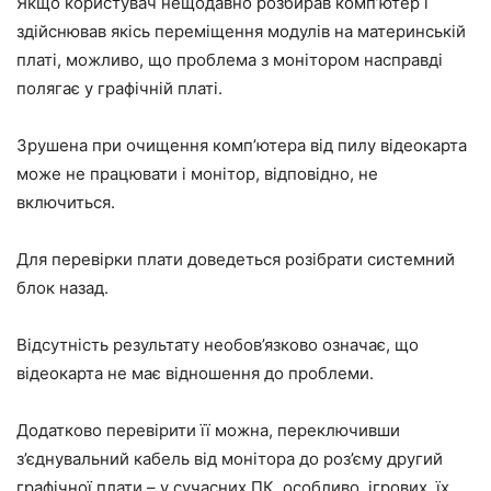
Якщо користувач нещодавно розбирав комп’ютер і
здійснював якісь переміщення модулів на материнській
платі, можливо, що проблема з монітором насправді
полягає у графічній платі.
Зрушена при очищення комп’ютера від пилу відеокарта
може не працювати і монітор, відповідно, не
включиться.
Для перевірки плати доведеться розібрати системний
блок назад.
Відсутність результату необов’язково означає, що
відеокарта не має відношення до проблеми.
Додатково перевірити її можна, переключивши
з’єднувальний кабель від монітора до роз’єму другий
графічної плати – у сучасних ПК, особливо, ігрових, їх