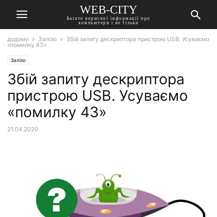
WEB-CITY
Багато корисної інформації про
компьютери і не тільки
додому
Залізо
Збій запиту дескриптора пристрою USB. Усуваємо
«помилку 43»
Залізо
Збій запиту дескриптора
пристрою USB. Усуваємо
«помилку 43»
21.04.2020