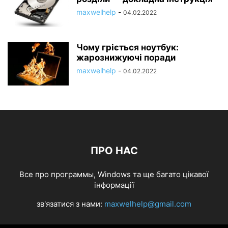
maxwelhelp
-
04.02.2022
Чому гріється ноутбук:
жарознижуючі поради
maxwelhelp
-
04.02.2022
ПРО НАС
Все про программы, Windows та ще багато цікавої
інформації
зв'язатися з нами:
maxwelhelp@gmail.com