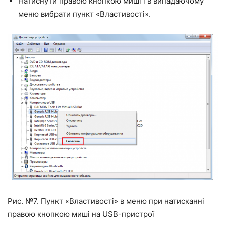
Натиснути правою кнопкою миші і в випадаючому
меню вибрати пункт «Властивості».
Рис. №7. Пункт «Властивості» в меню при натисканні
правою кнопкою миші на USB-пристрої