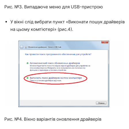
Рис. №3. Випадаюче меню для USB-пристрою
У вікні слід вибрати пункт «Виконати пошук драйверів
на цьому комп’ютері» (рис.4).
Рис. №4. Вікно варіантів оновлення драйверів