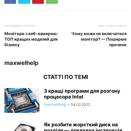
попередня стаття
наступна стаття
Монітори з веб-камерою:
Чому може не включатися
ТОП кращих моделей для
монітор? — Поширені
бізнесу
причини
maxwelhelp
СТАТТІ ПО ТЕМІ
3 кращі програми для розгону
процесора Intel
maxwelhelp
-
04.02.2022
Як розбити жорсткий диск на
розділи — докладна інструкція