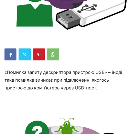
«Помилка запиту дескриптора пристрою USB» – іноді
така помилка виникає при підключенні якогось
пристрою до комп’ютера через USB-порт.