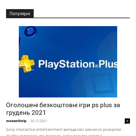
Популярні
Оголошені безкоштовні ігри ps plus за
грудень 2021
maxwelhelp
-
02.12.2021
0
Sony interactive entertainment випадково завчасно розкрили
лінійку відеоігор, які зможуть завантажити активні