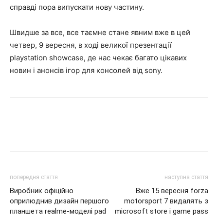
справді пора випускати нову частину.
Швидше за все, все таємне стане явним вже в цей
четвер, 9 вересня, в ході великої презентації
playstation showcase, де нас чекає багато цікавих
новин і анонсів ігор для консолей від sony.
попередня стаття
наступна стаття
Виробник офіційно
Вже 15 вересня forza
оприлюднив дизайн першого
motorsport 7 видалять з
планшета realme-моделі pad
microsoft store і game pass