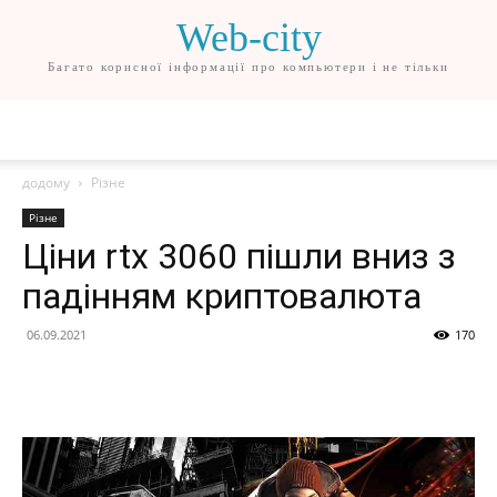
Web-city
Багато корисної інформації про компьютери і не тільки
додому
Різне
Різне
Ціни rtx 3060 пішли вниз з
падінням криптовалюта
06.09.2021
170