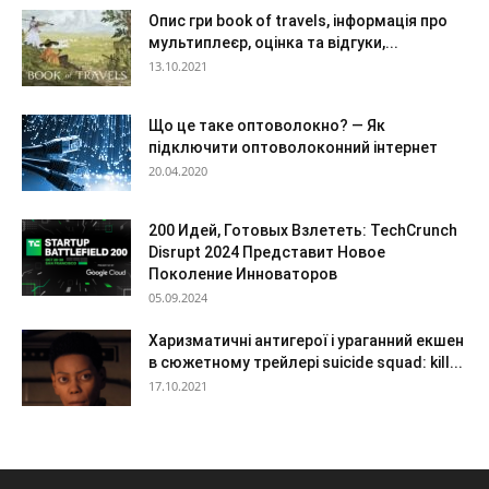
Опис гри book of travels, інформація про
мультиплеєр, оцінка та відгуки,...
13.10.2021
Що це таке оптоволокно? — Як
підключити оптоволоконний інтернет
20.04.2020
200 Идей, Готовых Взлететь: TechCrunch
Disrupt 2024 Представит Новое
Поколение Инноваторов
05.09.2024
Харизматичні антигерої і ураганний екшен
в сюжетному трейлері suicide squad: kill...
17.10.2021