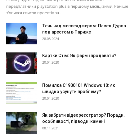
передплатники playstation plus в першому місяці зими. Раніше
з'явився список проектів за...
Тень над мессенджером: Павел Дуров
под арестом в Париже
28.08.2024
Картки Стім: Як фарм і продавати?
20.04.2020
Помилка С1900101 Windows 10: як
швидко усунути проблему?
20.04.2020
Як вибрати відеореєстратор? Поради,
особливості, підводні камені
08.11.2021