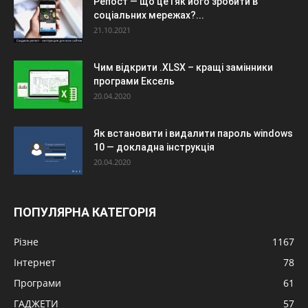
Репост — що це і як його зробити в
соціальних мережах?...
21.10.2021
Чим відкрити .XLSX – кращі замінники
програми Ексель
20.04.2020
Як встановити і видалити пароль windows
10 — докладна інструкція
20.04.2020
ПОПУЛЯРНА КАТЕГОРІЯ
Різне
1167
Інтернет
78
Програми
61
ГАДЖЕТИ
57