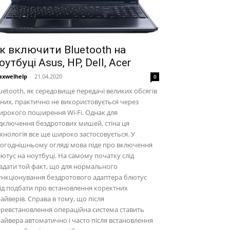
к включити Bluetooth на
оутбуці Asus, HP, Dell, Acer
xwelhelp
-
21.04.2020
0
uetooth, як середовище передачі великих обсягів
них, практично не використовується через
рокого поширення Wi-Fi. Однак для
дключення бездротових мишей, стіна ця
хнологія все ще широко застосовується. У
огоднішньому огляді мова піде про включення
ютус на ноутбуці. На самому початку слід
адати той факт, що для нормального
нкціонування бездротового адаптера блютус
ід подбати про встановлення коректних
айверів. Справа в тому, що після
ревстановлення операційна система ставить
айвера автоматично і часто після встановлення