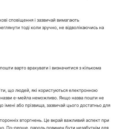
укові сповіщення і зазвичай вимагають
еглянути тоді коли зручно, не відволікаючись на
пошти варто врахувати і визначитися з кількома
міти, що людей, які користуються електронною
 назви е-мейла неможливо. Якщо назва пошти не
о імені або прізвища, зазвичай цього достатньо для
сторонніх вторгнень. Це вкрай важливий аспект при
но. По-перше, пароль повинен бути незабутнім для