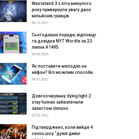
Wasteland 3 з літа минулого
року привернула увагу двох
мільйонів гравців
08.12.2021
Сьогоднішні поради, відповіді
та довідка NYT Wordle за 23
липня #1495
08.09.2025
Як поставити мелодію на
айфон? Всі можливі способи
04.02.2022
Довгоочікувану dying light 2:
stay human забезпечили
захистом denuvo
02.02.2022
Підтверджено, коли вийде 4
сезон шоу “дуже дивні