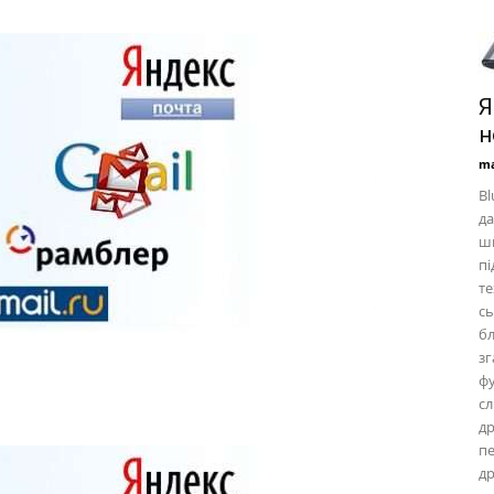
Я
н
ma
Bl
да
ши
пі
те
сь
бл
зг
фу
сл
др
пе
др