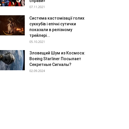
справи»
07.11.2021
Система кастомізації голих
суккубів і епічні сутички
показали в релізному
трейлері...
05.10.2021
Зловещий Шум из Космоса:
Boeing Starliner Посылает
Секретные Сигналы?
02.09.2024