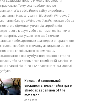
ких драйверів, пристрій може працювати
правильно. Тому слід подбати про це і
вантажити їх з офіційного сайту виробника
ладнання. Налаштування Bluetooth Windows 7
лючення блютус в Windows 7 здійснюється або за
помогою фірмових утиліт від виробників
здротового модуля, або з допомогою іконки в
еї. Зверніть увагу! Для того щоб почати
рацювати з бездротовим адаптером операційною
стемою, необхідно спочатку активувати його з
опомогою спеціального перемикача,
зташованого на ноутбуці (переважно в старих
делях), або за допомогою комбінацій клавіш Fn
одна клавіші від F1 до F12 в залежності від моделі
утбука.
Колишній консольний
ексклюзив: незвичайна гра el
shaddai: ascension of the
metatron...
08.09.2021