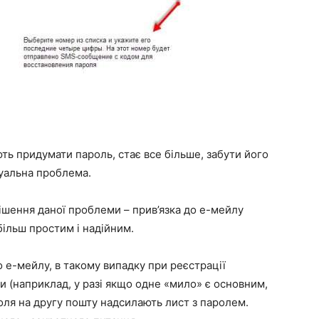
ють придумати пароль, стає все більше, забути його
туальна проблема.
ішення даної проблеми – прив’язка до е-мейлу
більш простим і надійним.
 е-мейлу, в такому випадку при реєстрації
и (наприклад, у разі якщо одне «мило» є основним,
роля на другу пошту надсилають лист з паролем.