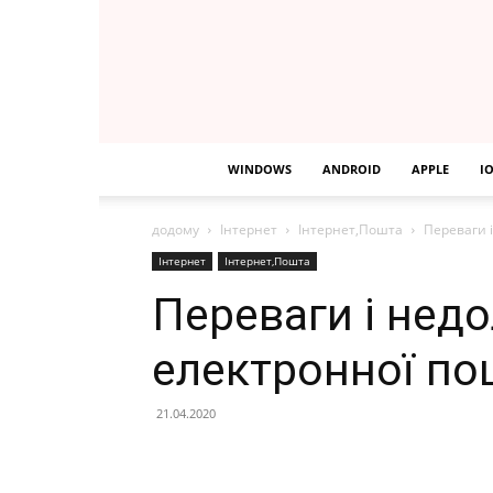
WINDOWS
ANDROID
APPLE
I
додому
Інтернет
Інтернет,Пошта
Переваги 
Інтернет
Інтернет,Пошта
Переваги і нед
електронної по
21.04.2020