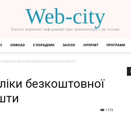
Web-city
Багато корисної інформації про компьютери і не тільки
OS
ONROAD
Е ПОРАДНИК
ЗАЛІЗО
ІНТЕРНЕТ
ПРОГРАМИ
і недоліки безкоштовної електронної пошти
оліки безкоштовної
шти
1173