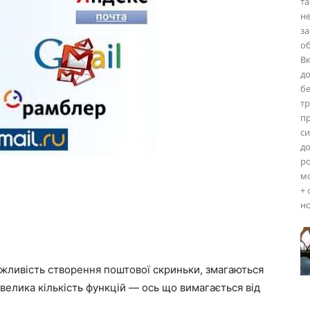
та
не
за
об
Вк
до
бе
тр
п
си
д
ро
мо
+ 
но
ожливість створення поштової скриньки, змагаються
велика кількість функцій — ось що вимагається від