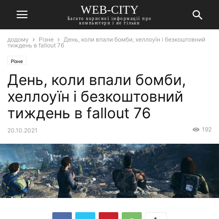
WEB-CITY
Багато корисної інформації про
компьютери і не тільки
додому
Різне
День, коли впали бомби, хеллоуїн і безкоштовний
тиждень в fallout 76
Різне
День, коли впали бомби,
хеллоуїн і безкоштовний
тиждень в fallout 76
192
20.10.2021