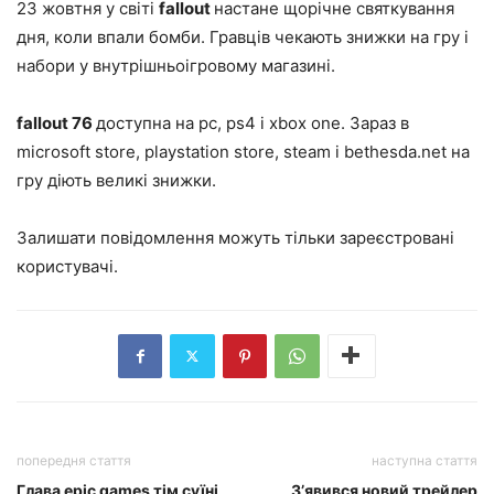
23 жовтня у світі
fallout
настане щорічне святкування
дня, коли впали бомби. Гравців чекають знижки на гру і
набори у внутрішньоігровому магазині.
fallout 76
доступна на pc, ps4 і xbox one. Зараз в
microsoft store, playstation store, steam і bethesda.net на
гру діють великі знижки.
Залишати повідомлення можуть тільки зареєстровані
користувачі.
попередня стаття
наступна стаття
Глава epic games тім суїні
З’явився новий трейлер