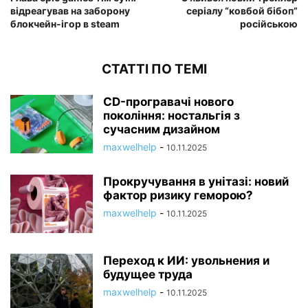
відреагував на заборону
серіалу “ковбой бібоп”
блокчейн-ігор в steam
російською
СТАТТІ ПО ТЕМІ
CD-програвачі нового
покоління: ностальгія з
сучасним дизайном
maxwelhelp
-
10.11.2025
Прокручування в унітазі: новий
фактор ризику геморою?
maxwelhelp
-
10.11.2025
Переход к ИИ: увольнения и
будущее труда
maxwelhelp
-
10.11.2025