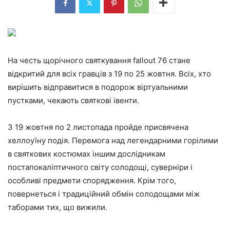
На честь щорічного святкування fallout 76 стане
відкритий для всіх гравців з 19 по 25 жовтня. Всіх, хто
вирішить відправитися в подорож віртуальними
пустками, чекають святкові івенти.
З 19 жовтня по 2 листопада пройде присвячена
хеллоуїну подія. Перемога над легендарними горілими
в святкових костюмах іншим дослідникам
постапокаліптичного світу солодощі, суверніри і
особливі предмети спорядження. Крім того,
повернеться і традиційний обмін солодощами між
таборами тих, що вижили.