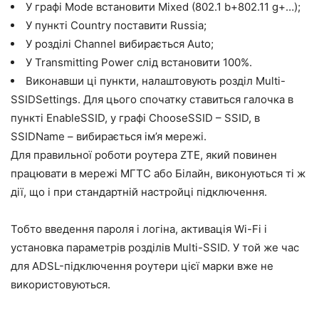
У графі Mode встановити Mixed (802.1 b+802.11 g+…);
У пункті Country поставити Russia;
У розділі Channel вибирається Auto;
У Transmitting Power слід встановити 100%.
Виконавши ці пункти, налаштовують розділ Multi-
SSIDSettings. Для цього спочатку ставиться галочка в
пункті EnableSSID, у графі ChooseSSID – SSID, в
SSIDName – вибирається ім’я мережі.
Для правильної роботи роутера ZTE, який повинен
працювати в мережі МГТС або Білайн, виконуються ті ж
дії, що і при стандартній настройці підключення.
Тобто введення пароля і логіна, активація Wi-Fi і
установка параметрів розділів Multi-SSID. У той же час
для ADSL-підключення роутери цієї марки вже не
використовуються.