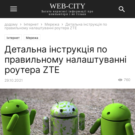
WEB-CITY
Багато корисної інформації про
компьютери і не тільки
додому
Інтернет
Мережа
Детальна інструкція по
правильному налаштуванні роутера ZTE
Інтернет
Мережа
Детальна інструкція по
правильному налаштуванні
роутера ZTE
760
29.10.2021