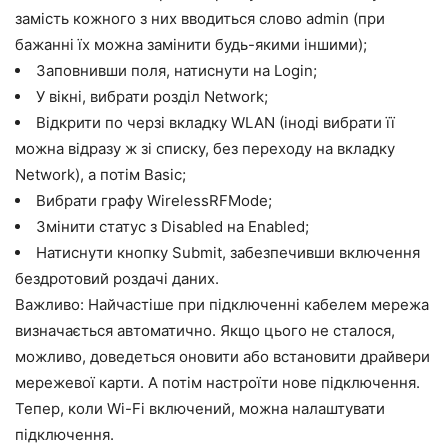
замість кожного з них вводиться слово admin (при
бажанні їх можна замінити будь-якими іншими);
Заповнивши поля, натиснути на
Login
;
У вікні, вибрати розділ
Network
;
Відкрити по черзі вкладку
WLAN
(іноді вибрати її
можна відразу ж зі списку, без переходу на вкладку
Network), а потім Basic;
Вибрати графу
WirelessRFMode
;
Змінити статус з
Disabled
на
Enabled
;
Натиснути кнопку
Submit
, забезпечивши включення
бездротовий роздачі даних.
Важливо: Найчастіше при підключенні кабелем мережа
визначається автоматично. Якщо цього не сталося,
можливо, доведеться оновити або встановити драйвери
мережевої карти. А потім настроїти нове підключення.
Тепер, коли Wi-Fi включений, можна налаштувати
підключення.