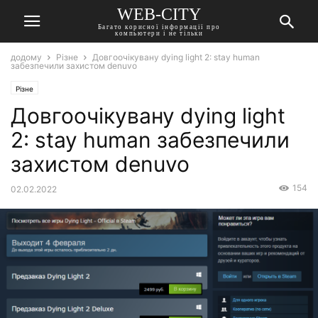
WEB-CITY
Багато корисної інформації про
компьютери і не тільки
додому
Різне
Довгоочікувану dying light 2: stay human
забезпечили захистом denuvo
Різне
Довгоочікувану dying light
2: stay human забезпечили
захистом denuvo
154
02.02.2022