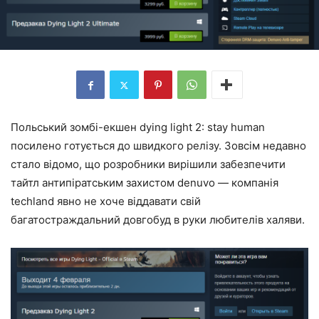
Польський зомбі-екшен dying light 2: stay human
посилено готується до швидкого релізу. Зовсім недавно
стало відомо, що розробники вирішили забезпечити
тайтл антипіратським захистом denuvo — компанія
techland явно не хоче віддавати свій
багатостраждальний довгобуд в руки любителів халяви.