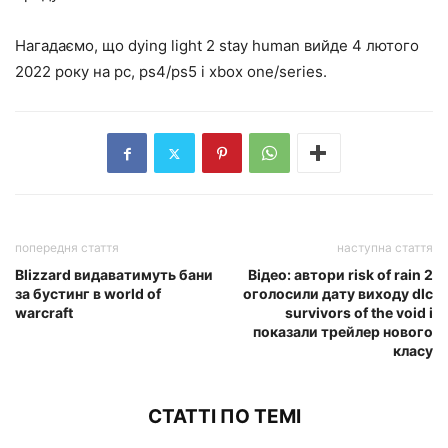
Нагадаємо, що dying light 2 stay human вийде 4 лютого
2022 року на pc, ps4/ps5 і xbox one/series.
попередня стаття
наступна стаття
Blizzard видаватимуть бани
Відео: автори risk of rain 2
за бустинг в world of
оголосили дату виходу dlc
warcraft
survivors of the void і
показали трейлер нового
класу
СТАТТІ ПО ТЕМІ