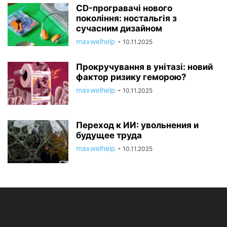
CD-програвачі нового
покоління: ностальгія з
сучасним дизайном
maxwelhelp
-
10.11.2025
Прокручування в унітазі: новий
фактор ризику геморою?
maxwelhelp
-
10.11.2025
Переход к ИИ: увольнения и
будущее труда
maxwelhelp
-
10.11.2025