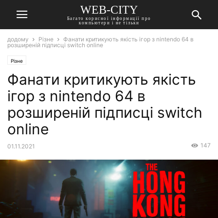
WEB-CITY
Багато корисної інформації про
компьютери і не тільки
додому
Різне
Фанати критикують якість ігор з nintendo 64 в
розширеній підписці switch online
Різне
Фанати критикують якість
ігор з nintendo 64 в
розширеній підписці switch
online
147
01.11.2021