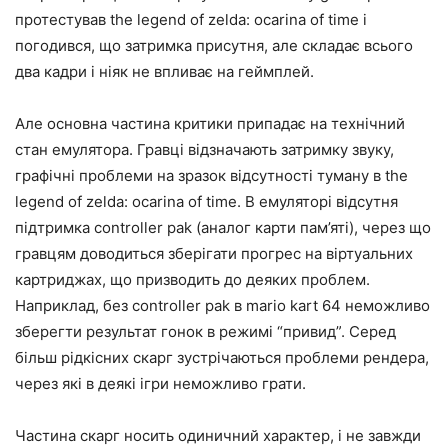
протестував the legend of zelda: ocarina of time і
погодився, що затримка присутня, але складає всього
два кадри і ніяк не впливає на геймплей.
Але основна частина критики припадає на технічний
стан емулятора. Гравці відзначають затримку звуку,
графічні проблеми на зразок відсутності туману в the
legend of zelda: ocarina of time. В емуляторі відсутня
підтримка controller pak (аналог карти пам’яті), через що
гравцям доводиться зберігати прогрес на віртуальних
картриджах, що призводить до деяких проблем.
Наприклад, без controller pak в mario kart 64 неможливо
зберегти результат гонок в режимі “привид”. Серед
більш рідкісних скарг зустрічаються проблеми рендера,
через які в деякі ігри неможливо грати.
Частина скарг носить одиничний характер, і не завжди