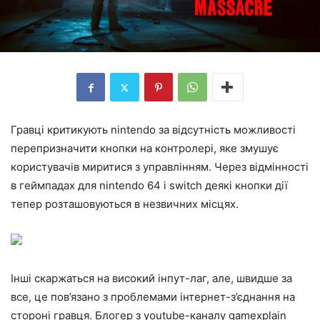
Гравці критикують nintendo за відсутність можливості
перепризначити кнопки на контролері, яке змушує
користувачів миритися з управлінням. Через відмінності
в геймпадах для nintendo 64 і switch деякі кнопки дії
тепер розташовуються в незвичних місцях.
Інші скаржаться на високий інпут-лаг, але, швидше за
все, це пов’язано з проблемами інтернет-з’єднання на
стороні гравця. Блогер з youtube-каналу gamexplain