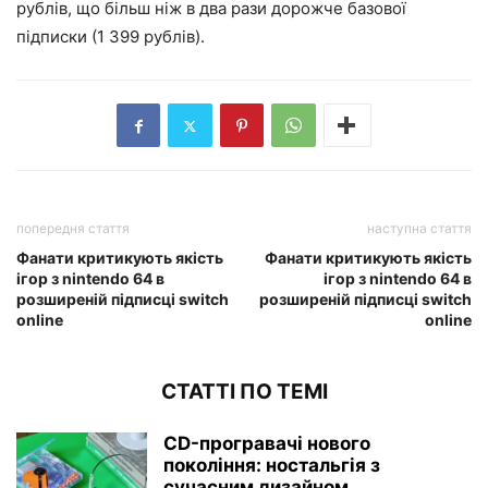
рублів, що більш ніж в два рази дорожче базової
підписки (1 399 рублів).
попередня стаття
наступна стаття
Фанати критикують якість
Фанати критикують якість
ігор з nintendo 64 в
ігор з nintendo 64 в
розширеній підписці switch
розширеній підписці switch
online
online
СТАТТІ ПО ТЕМІ
CD-програвачі нового
покоління: ностальгія з
сучасним дизайном