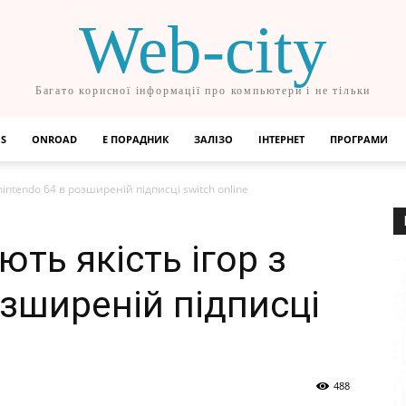
Web-city
Багато корисної інформації про компьютери і не тільки
OS
ONROAD
Е ПОРАДНИК
ЗАЛІЗО
ІНТЕРНЕТ
ПРОГРАМИ
intendo 64 в розширеній підписці switch online
ть якість ігор з
озширеній підписці
488