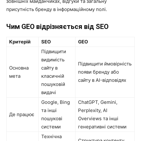
зовнішніх майданчиках, відгуки та загальну
присутність бренду в інформаційному полі.
Чим GEO відрізняється від SEO
Критерій
SEO
GEO
Підвищити
видимість
Підвищити ймовірність
Основна
сайту в
появи бренду або
мета
класичній
сайту в AI-відповідях
пошуковій
видачі
Google, Bing
ChatGPT, Gemini,
та інші
Perplexity, AI
Де працює
пошукові
Overviews та інші
системи
генеративні системи
Технічна
Структура контенту,