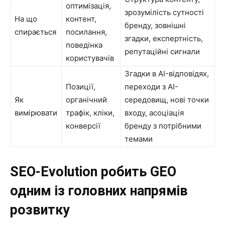
оптимізація,
зрозумілість сутності
На що
контент,
бренду, зовнішні
спирається
посилання,
згадки, експертність,
поведінка
репутаційні сигнали
користувачів
Згадки в AI-відповідях,
Позиції,
переходи з AI-
Як
органічний
середовищ, нові точки
вимірювати
трафік, кліки,
входу, асоціація
конверсії
бренду з потрібними
темами
SEO-Evolution робить GEO
одним із головних напрямів
розвитку