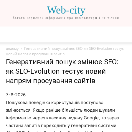
Web-city
Багато корисної інформації про компьютери і не тільки
додому
Генеративний пошук змінює SEO: як SEO-Evolution тестує
новий напрям просування сайтів
Генеративний пошук змінює SEO:
як SEO-Evolution тестує новий
напрям просування сайтів
7-6-2026
Пошукова поведінка користувачів поступово
змінюється. Якщо раніше більшість людей шукали
інформацію через класичну видачу Google, то зараз
частина запитів переходить у генеративні системи: