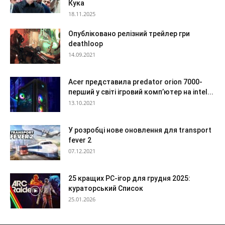
Кука
18.11.2025
Опубліковано релізний трейлер гри
deathloop
14.09.2021
Acer представила predator orion 7000-
перший у світі ігровий комп’ютер на intel...
13.10.2021
У розробці нове оновлення для transport
fever 2
07.12.2021
25 кращих PC-ігор для грудня 2025:
кураторський Список
25.01.2026