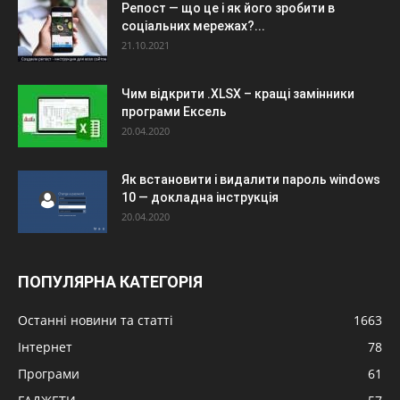
Репост — що це і як його зробити в
соціальних мережах?...
21.10.2021
Чим відкрити .XLSX – кращі замінники
програми Ексель
20.04.2020
Як встановити і видалити пароль windows
10 — докладна інструкція
20.04.2020
ПОПУЛЯРНА КАТЕГОРІЯ
Останні новини та статті
1663
Інтернет
78
Програми
61