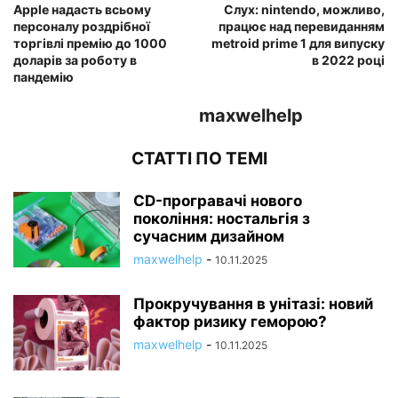
Apple надасть всьому
Слух: nintendo, можливо,
персоналу роздрібної
працює над перевиданням
торгівлі премію до 1000
metroid prime 1 для випуску
доларів за роботу в
в 2022 році
пандемію
maxwelhelp
СТАТТІ ПО ТЕМІ
CD-програвачі нового
покоління: ностальгія з
сучасним дизайном
maxwelhelp
-
10.11.2025
Прокручування в унітазі: новий
фактор ризику геморою?
maxwelhelp
-
10.11.2025