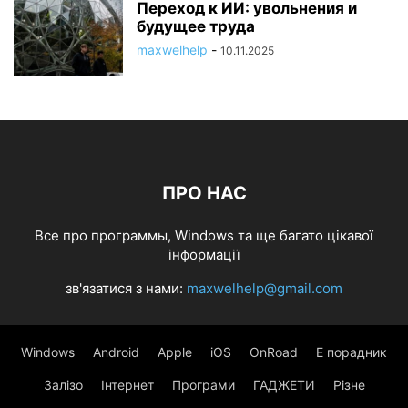
Переход к ИИ: увольнения и
будущее труда
maxwelhelp
-
10.11.2025
ПРО НАС
Все про программы, Windows та ще багато цікавої
інформації
зв'язатися з нами:
maxwelhelp@gmail.com
Windows
Android
Apple
iOS
OnRoad
Е порадник
Залізо
Інтернет
Програми
ГАДЖЕТИ
Різне