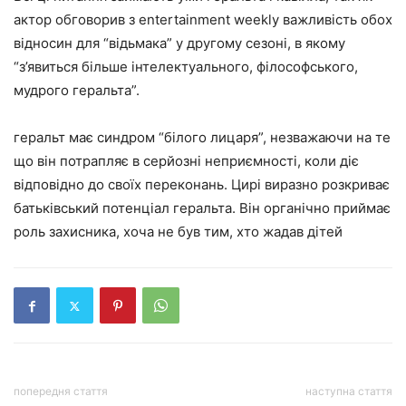
актор обговорив з entertainment weekly важливість обох
відносин для “відьмака” у другому сезоні, в якому
“з’явиться більше інтелектуального, філософського,
мудрого геральта”.
геральт має синдром “білого лицаря”, незважаючи на те
що він потрапляє в серйозні неприємності, коли діє
відповідно до своїх переконань. Цирі виразно розкриває
батьківський потенціал геральта. Він органічно приймає
роль захисника, хоча не був тим, хто жадав дітей
попередня стаття
наступна стаття