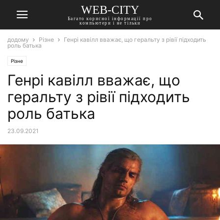
WEB-CITY
Багато корисної інформації про
компьютери і не тільки
додому
Різне
Генрі кавілл вважає, що геральту з рівії підходить
роль батька
Різне
Генрі кавілл вважає, що
геральту з рівії підходить
роль батька
23.09.2021