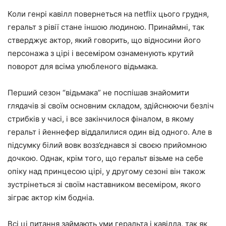
Коли генрі кавілл повернеться на netflix цього грудня,
геральт з рівії стане іншою людиною. Принаймні, так
стверджує актор, який говорить, що відносини його
персонажа з цірі і весеміром ознаменують крутий
поворот для всіма улюбленого відьмака.
Перший сезон “відьмака” не поспішав знайомити
глядачів зі своїм основним складом, здійснюючи безліч
стрибків у часі, і все закінчилося фіналом, в якому
геральт і йеннефер віддалилися один від одного. Але в
підсумку білий вовк возз’єднався зі своєю прийомною
дочкою. Однак, крім того, що геральт візьме на себе
опіку над принцесою цірі, у другому сезоні він також
зустрінеться зі своїм наставником весеміром, якого
зіграє актор кім бодніа.
Всі ці питання займають уми геральта і кавілла, так як