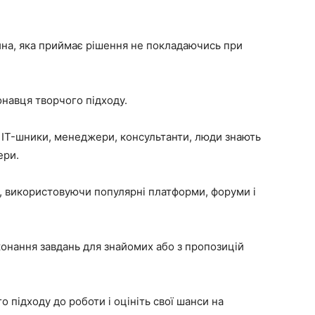
йна, яка приймає рішення не покладаючись при
онавця творчого підходу.
 IT-шники, менеджери, консультанти, люди знають
ери.
і, використовуючи популярні платформи, форуми і
конання завдань для знайомих або з пропозицій
о підходу до роботи і оцініть свої шанси на