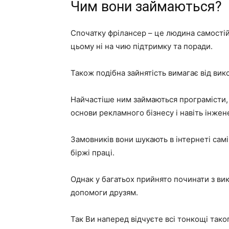
Чим вони займаються?
Спочатку фрілансер – це людина самості
цьому ні на чию підтримку та поради.
Також подібна зайнятість вимагає від вик
Найчастіше ним займаються програмісти,
основи рекламного бізнесу і навіть інжен
Замовників вони шукають в інтернеті сам
біржі праці.
Однак у багатьох прийнято починати з ви
допомоги друзям.
Так Ви наперед відчуєте всі тонкощі таког