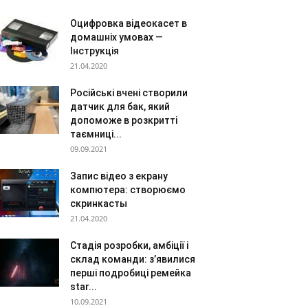
Оцифровка відеокасет в
домашніх умовах —
Інструкція
21.04.2020
Російські вчені створили
датчик для бак, який
допоможе в розкритті
таємниці...
09.09.2021
Запис відео з екрану
компютера: створюємо
скринкасты
21.04.2020
Стадія розробки, амбіції і
склад команди: з’явилися
перші подробиці ремейка
star...
10.09.2021