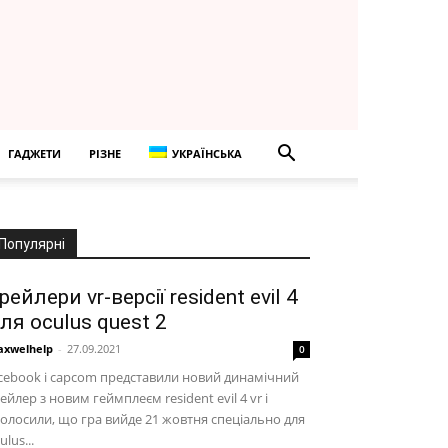
ГАДЖЕТИ
РІЗНЕ
УКРАЇНСЬКА
Популярні
рейлери vr-версії resident evil 4
ля oculus quest 2
xwelhelp
-
27.09.2021
0
cebook і capcom представили новий динамічний
ейлер з новим геймплеєм resident evil 4 vr і
олосили, що гра вийде 21 жовтня спеціально для
ulus...