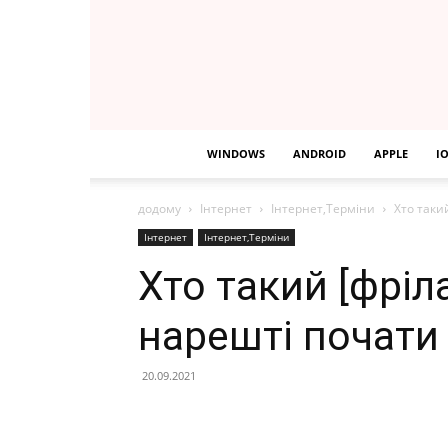
WINDOWS
ANDROID
APPLE
I
додому
Інтернет
Інтернет,Терміни
Хто таки
Інтернет
Інтернет,Терміни
Хто такий [фріл
нарешті почати
20.09.2021