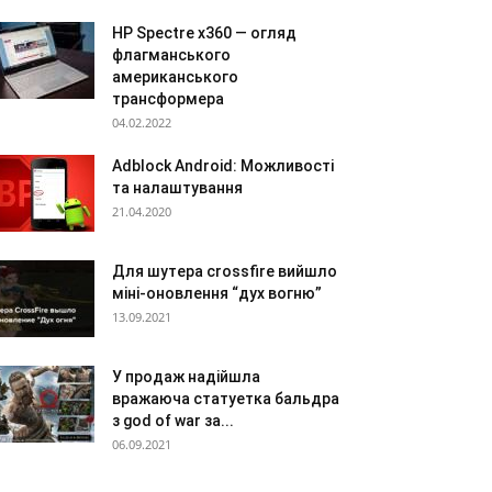
HP Spectre x360 — огляд
флагманського
американського
трансформера
04.02.2022
Adblock Android: Можливості
та налаштування
21.04.2020
Для шутера crossfire вийшло
міні-оновлення “дух вогню”
13.09.2021
У продаж надійшла
вражаюча статуетка бальдра
з god of war за...
06.09.2021