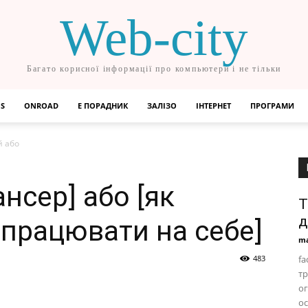
Web-city
Багато корисної інформації про компьютери і не тільки
OS
ONROAD
Е ПОРАДНИК
ЗАЛІЗО
ІНТЕРНЕТ
ПРОГРАМИ
й або
ансер] або [як
Т
д
 працювати на себе]
ma
483
fa
тр
ог
oc