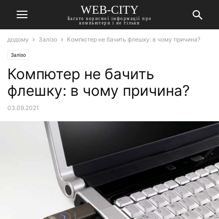
WEB-CITY
Багато корисної інформації про
компьютери і не тільки
додому
Залізо
Компютер не бачить флешку: в чому причина?
Залізо
Компютер не бачить
флешку: в чому причина?
03.09.2021