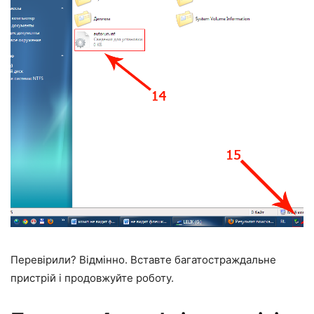
Перевірили? Відмінно. Вставте багатостраждальне
пристрій і продовжуйте роботу.