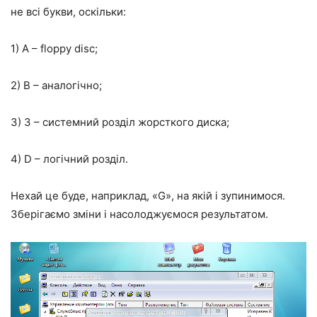
не всі букви, оскільки:
1) А – floppy disc;
2) B – аналогічно;
3) З – системний розділ жорсткого диска;
4) D – логічний розділ.
Нехай це буде, наприклад, «G», на якій і зупинимося.
Зберігаємо зміни і насолоджуємося результатом.