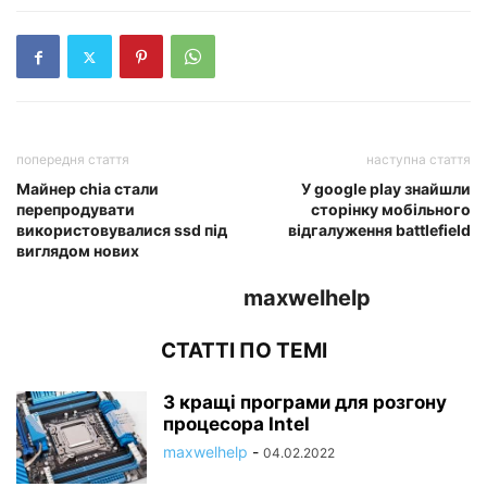
попередня стаття
наступна стаття
Майнер chia стали
У google play знайшли
перепродувати
сторінку мобільного
використовувалися ssd під
відгалуження battlefield
виглядом нових
maxwelhelp
СТАТТІ ПО ТЕМІ
3 кращі програми для розгону
процесора Intel
maxwelhelp
-
04.02.2022