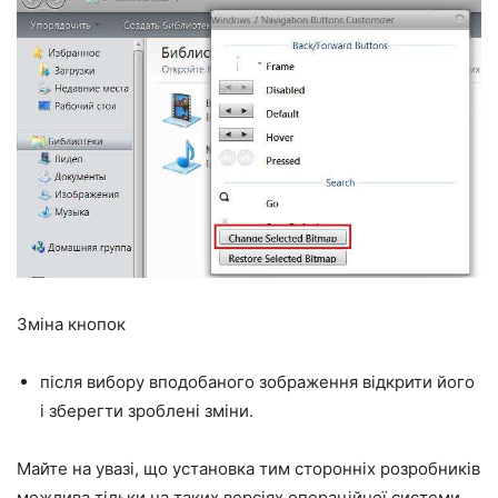
Зміна кнопок
після вибору вподобаного зображення відкрити його
і зберегти зроблені зміни.
Майте на увазі, що установка тим сторонніх розробників
можлива тільки на таких версіях операційної системи