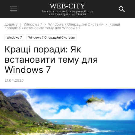
WEB-CITY
Багато корисної інформації про
компьютери і не тільки
додому
Windows 7
Windows 7,Операційні Системи
Кращі
поради: Як встановити тему для Windows 7
Windows 7
Windows 7,Операційні Системи
Кращі поради: Як
встановити тему для
Windows 7
21.04.2020