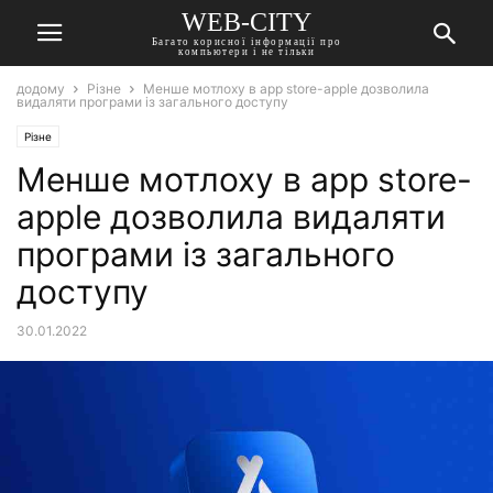
WEB-CITY
Багато корисної інформації про
компьютери і не тільки
додому
Різне
Менше мотлоху в app store-apple дозволила
видаляти програми із загального доступу
Різне
Менше мотлоху в app store-
apple дозволила видаляти
програми із загального
доступу
30.01.2022