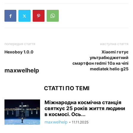
попередня стаття
наступна стаття
Hexoboy 1.0.0
Xiaomi готує
ультрабюджетний
смартфон redmi 10a на чіпі
mediatek helio g25
maxwelhelp
СТАТТІ ПО ТЕМІ
Міжнародна космічна станція
святкує 25 років життя людини
в космосі. Ось...
maxwelhelp
-
11.11.2025