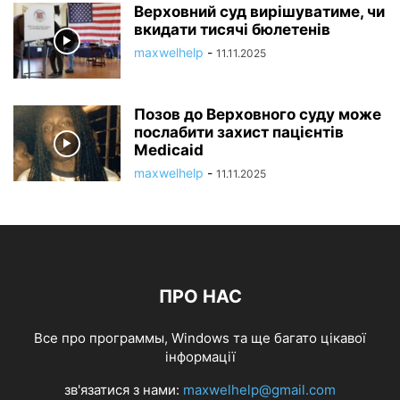
Верховний суд вирішуватиме, чи
вкидати тисячі бюлетенів
maxwelhelp
-
11.11.2025
Позов до Верховного суду може
послабити захист пацієнтів
Medicaid
maxwelhelp
-
11.11.2025
ПРО НАС
Все про программы, Windows та ще багато цікавої
інформації
зв'язатися з нами:
maxwelhelp@gmail.com